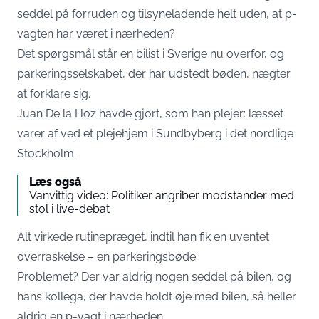
seddel på forruden og tilsyneladende helt uden, at p-
vagten har været i nærheden?
Det spørgsmål står en bilist i Sverige nu overfor, og
parkeringsselskabet, der har udstedt bøden, nægter
at forklare sig.
Juan De la Hoz havde gjort, som han plejer: læsset
varer af ved et plejehjem i Sundbyberg i det nordlige
Stockholm.
Læs også
Vanvittig video: Politiker angriber modstander med
stol i live-debat
Alt virkede rutinepræget, indtil han fik en uventet
overraskelse – en parkeringsbøde.
Problemet? Der var aldrig nogen seddel på bilen, og
hans kollega, der havde holdt øje med bilen, så heller
aldrig en p-vagt i nærheden.