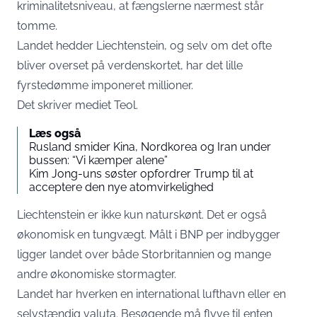
kriminalitetsniveau, at fængslerne nærmest står
tomme.
Landet hedder Liechtenstein, og selv om det ofte
bliver overset på verdenskortet, har det lille
fyrstedømme imponeret millioner.
Det skriver mediet
Teol
.
Læs også
Rusland smider Kina, Nordkorea og Iran under
bussen: “Vi kæmper alene”
Kim Jong-uns søster opfordrer Trump til at
acceptere den nye atomvirkelighed
Liechtenstein er ikke kun naturskønt. Det er også
økonomisk en tungvægt. Målt i BNP per indbygger
ligger landet over både Storbritannien og mange
andre økonomiske stormagter.
Landet har hverken en international lufthavn eller en
selvstændig valuta. Besøgende må flyve til enten