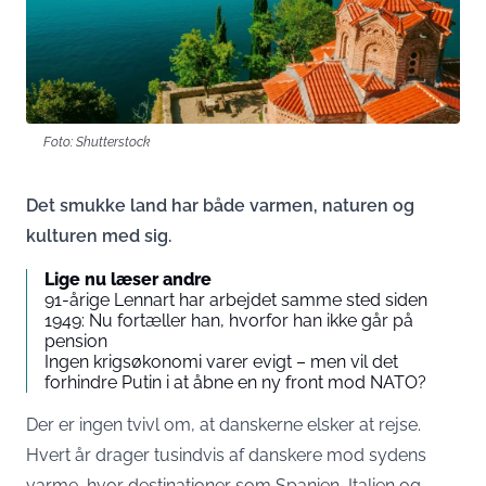
Foto: Shutterstock
Det smukke land har både varmen, naturen og
kulturen med sig.
Lige nu læser andre
91-årige Lennart har arbejdet samme sted siden
1949: Nu fortæller han, hvorfor han ikke går på
pension
Ingen krigsøkonomi varer evigt – men vil det
forhindre Putin i at åbne en ny front mod NATO?
Der er ingen tvivl om, at danskerne elsker at rejse.
Hvert år drager tusindvis af danskere mod sydens
varme, hvor destinationer som Spanien, Italien og