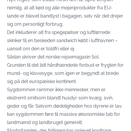
nemlig, at alt kød og alle mejeriprodukter fra EU-
lande er blevet bandlyst i bagagen, selv når det drejer
sig om personligt forbrug.
Det inkluderer alt fra spegepølser og lufttørrede
skinker til en beskeden sandwich købt i lufthavnen –
uanset om den er toldfri eller ej.
Sådan skriver det norske rejsemagasin
Sol
.
Grunden til det lidt hårdhændede forbud er frygten for
mund- og klovesyge, som igen er begyndt at brede
sig på det europæiske kontinent.
Sygdommen rammer ikke mennesker, men er
ekstremt smitsom blandt husdyr som kvæg, svin,
geder og får. Selvom dødeligheden hos dyrene er lav,
kan sygdommen føre til massive økonomiske tab for
landmænd og landbruget generelt.
Storbritannien, der tidligere har oplevet kostbare