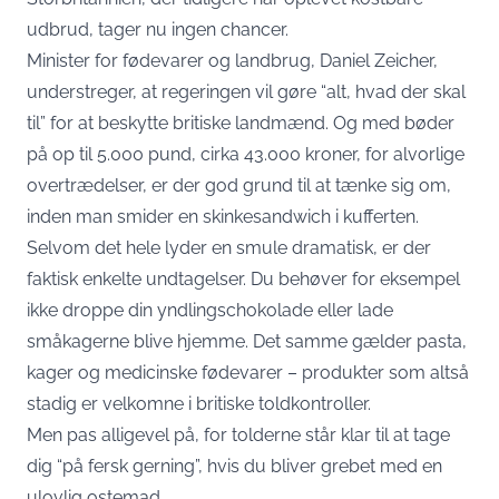
udbrud, tager nu ingen chancer.
Minister for fødevarer og landbrug, Daniel Zeicher,
understreger, at regeringen vil gøre “alt, hvad der skal
til” for at beskytte britiske landmænd. Og med bøder
på op til 5.000 pund, cirka 43.000 kroner, for alvorlige
overtrædelser, er der god grund til at tænke sig om,
inden man smider en skinkesandwich i kufferten.
Selvom det hele lyder en smule dramatisk, er der
faktisk enkelte undtagelser. Du behøver for eksempel
ikke droppe din yndlingschokolade eller lade
småkagerne blive hjemme. Det samme gælder pasta,
kager og medicinske fødevarer – produkter som altså
stadig er velkomne i britiske toldkontroller.
Men pas alligevel på, for tolderne står klar til at tage
dig “på fersk gerning”, hvis du bliver grebet med en
ulovlig ostemad.