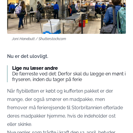
Joni Hanebutt / Shutterstock.com
Nu er det ulovligt.
Lige nu læser andre
De færreste ved det: Derfor skal du lægge en mønt i
fryseren, inden du tager på ferie
Når flybilletten er købt og kufferten pakket er der
mange, der også smører en madpakke, men
fremover må ferierejsende til Storbritannien efterlade
deres madpakker hjemme, hvis de indeholder ost
eller skinke.
Nye regler, som trådte i kraft den 12. april, betyder