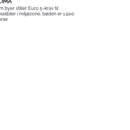
LIMA
m byer stiller Euro 5-krav til
eselbiler i miljøzone, bøden er 1.500
oner