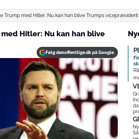
 Trump med Hitler: Nu kan han blive Trumps vicepræsident
ed Hitler: Nu kan han blive
Nye
P
Følg denoffentlige.dk på Google
Fi
sk
Rå
me
V
Gr
In
da
pr
G
Ny
Så