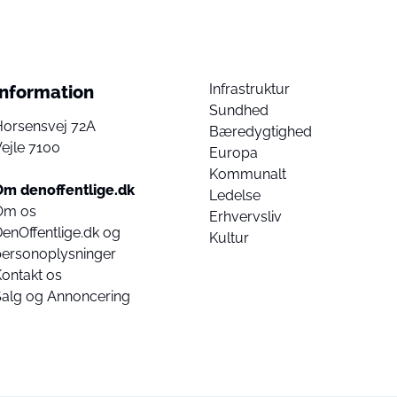
Infrastruktur
Information
Sundhed
Horsensvej 72A
Bæredygtighed
ejle 7100
Europa
Kommunalt
Om denoffentlige.dk
Ledelse
Om os
Erhvervsliv
enOffentlige.dk og
Kultur
personoplysninger
ontakt os
Salg og Annoncering