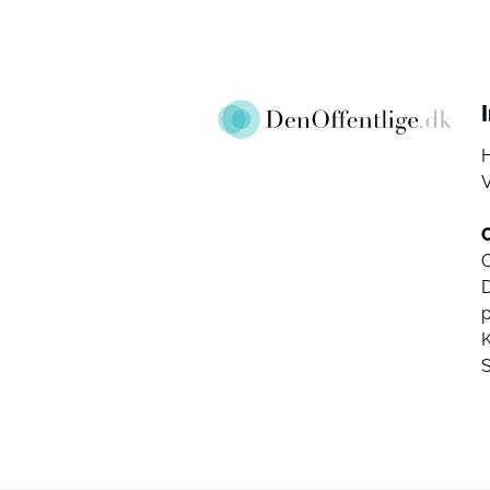
V
D
K