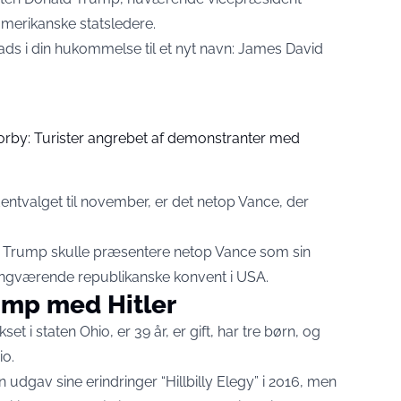
amerikanske statsledere.
ds i din hukommelse til et nyt navn: James David
torby: Turister angrebet af demonstranter med
ntvalget til november, er det netop Vance, der
, at Trump skulle præsentere netop Vance som sin
angværende republikanske konvent i USA.
mp med Hitler
t i staten Ohio, er 39 år, er gift, har tre børn, og
io.
 udgav sine erindringer “Hillbilly Elegy” i 2016, men