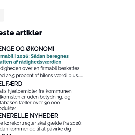
ste artikler
ENGE OG ØKONOMI
rmabil i 2026: Sådan beregnes
atten af rådighedsværdien
digheden over en firmabil beskattes
d 22,5 procent af bilens værdi plus…...
ELFÆRD
atis hjælpemidler fra kommunen:
dkomsten er uden betydning, og
tabasen tæller over 90.000
odukter
ENERELLE NYHEDER
e kørekortregler skal gælde fra 2028:
dan kommer de til at påvirke dig