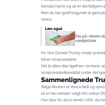
Kamala Harris og så en del tidligere 
Men du kan godt begynde at gøre pla
Vance.
Læs også
Pas på i denne s
vandpistoler
For hvis Donald Trump vinder præside
bliver vicepræsident.
Det lå ellers ikke ligefrem i kortene
vicepræsidentkandidat under det ig
Sammenlignede Tru
Ifølge
Reuters
er Vance født og opvokse
så er han senator valgt ind i netop Oh
Han blev for alvor kendt i USA, da han