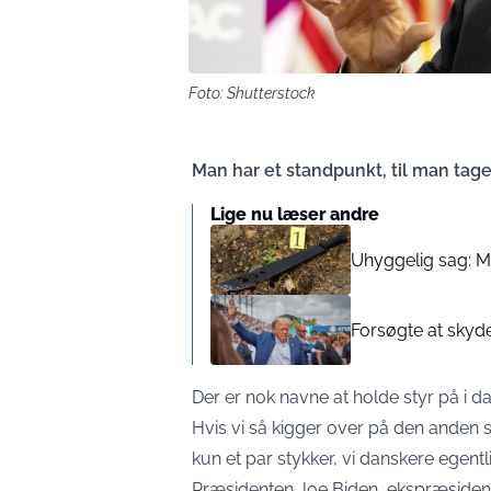
Foto: Shutterstock
Man har et standpunkt, til man tage
Lige nu læser andre
Uhyggelig sag: 
Forsøgte at skyd
Der er nok navne at holde styr på i dan
Hvis vi så kigger over på den anden s
kun et par stykker, vi danskere egentli
Præsidenten Joe Biden, ekspræside