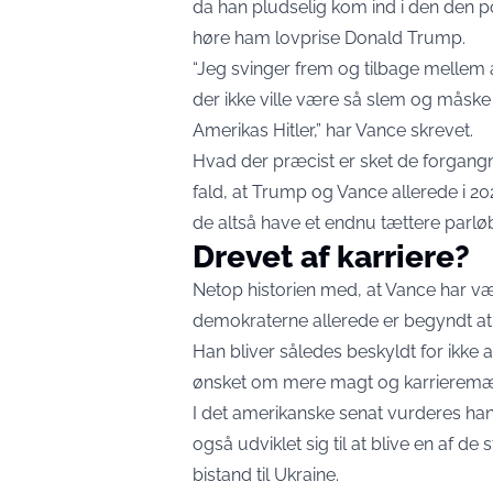
da han pludselig kom ind i den den po
høre ham lovprise Donald Trump.
“Jeg svinger frem og tilbage mellem 
der ikke ville være så slem og måske 
Amerikas Hitler,” har Vance skrevet.
Hvad der præcist er sket de forgangne o
fald, at Trump og Vance allerede i 
de altså have et endnu tættere parlø
Drevet af karriere?
Netop historien med, at Vance har vær
demokraterne allerede er begyndt at
Han bliver således beskyldt for ikke at
ønsket om mere magt og karrieremæ
I det amerikanske senat vurderes han
også udviklet sig til at blive en af de
bistand til Ukraine.