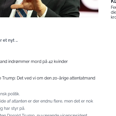
K
Fe
di
kr
r et nyt …
Mand indrømmer mord på 42 kvinder
e Trump: Det ved vi om den 20-årige attentatmand
sk politik.
ide af atlanten er der endnu flere, men det er nok
g har styr på.
nten Donald Trump, nuværende vicepræsident