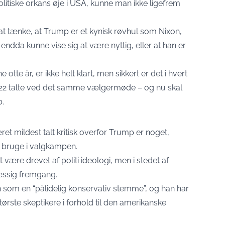
litiske orkans øje i USA, kunne man ikke ligefrem
at tænke, at Trump er et kynisk røvhul som Nixon,
endda kunne vise sig at være nyttig, eller at han er
tte år, er ikke helt klart, men sikkert er det i hvert
2022 talte ved det samme vælgermøde – og nu skal
b.
et mildest talt kritisk overfor Trump er noget,
 bruge i valgkampen.
 være drevet af politi ideologi, men i stedet af
ssig fremgang.
 som en “pålidelig konservativ stemme”, og han har
 største skeptikere i forhold til den amerikanske