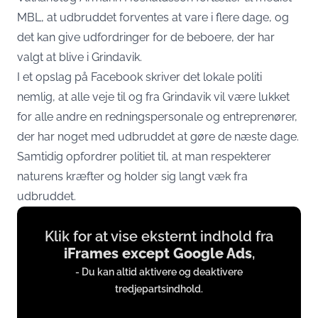
MBL
, at udbruddet forventes at vare i flere dage, og
det kan give udfordringer for de beboere, der har
valgt at blive i Grindavik.
I et opslag på
Facebook
skriver det lokale politi
nemlig, at alle veje til og fra Grindavik vil være lukket
for alle andre en redningspersonale og entreprenører,
der har noget med udbruddet at gøre de næste dage.
Samtidig opfordrer politiet til, at man respekterer
naturens kræfter og holder sig langt væk fra
udbruddet.
Display
Klik for at vise eksternt indhold fra
content
iFrames except Google Ads
,
from
- Du kan altid aktivere og deaktivere
iFrames
tredjepartsindhold.
except
Google