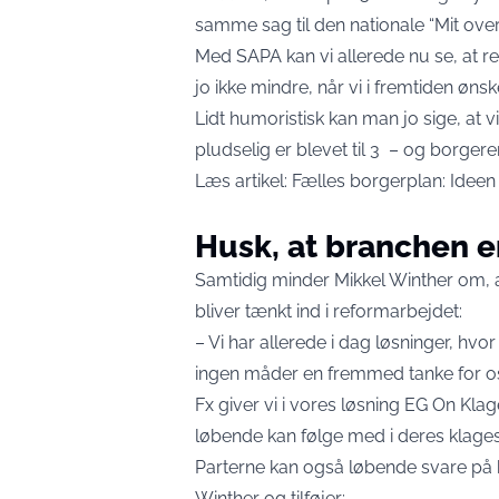
samme sag til den nationale “Mit over
Med SAPA kan vi allerede nu se, at r
jo ikke mindre, når vi i fremtiden øns
Lidt humoristisk kan man jo sige, at vi
pludselig er blevet til 3 – og borgere
Læs artikel:
Fælles borgerplan: Ideen
Husk, at branchen er
Samtidig minder Mikkel Winther om, at
bliver tænkt ind i reformarbejdet:
– Vi har allerede i dag løsninger, hv
ingen måder en fremmed tanke for o
Fx giver vi i vores løsning
EG On Kla
løbende kan følge med i deres klagesa
Parterne kan også løbende svare på 
Winther og tilføjer: