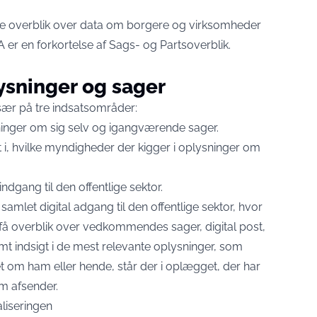
 overblik over data om borgere og virksomheder
r en forkortelse af Sags- og Partsoverblik.
ysninger og sager
især på tre indsatsområder:
ninger om sig selv og igangværende sager.
t i, hvilke myndigheder der kigger i oplysninger om
ndgang til den offentlige sektor.
samlet digital adgang til den offentlige sektor, hvor
 få overblik over vedkommendes sager, digital post,
samt indsigt i de mest relevante oplysninger, som
t om ham eller hende, står der i oplægget, der har
m afsender.
liseringen