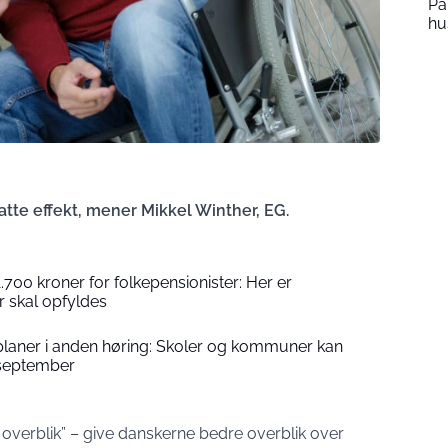
Pa
hu
satte effekt, mener Mikkel Winther, EG.
1.700 kroner for folkepensionister: Her er
r skal opfyldes
planer i anden høring: Skoler og kommuner kan
. september
t overblik” – give danskerne bedre overblik over