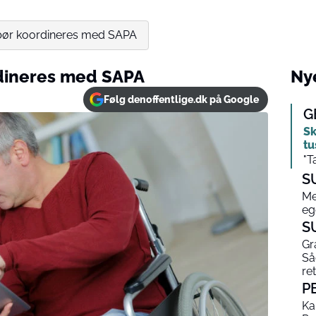
” bør koordineres med SAPA
rdineres med SAPA
Nye
Følg denoffentlige.dk på Google
G
Sk
tu
"T
S
Me
eg
S
Gr
Så
ret
P
Ka