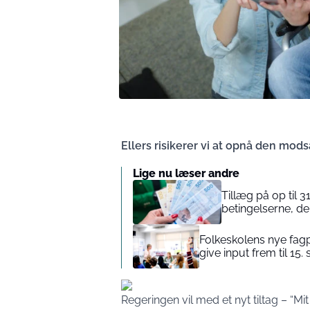
Ellers risikerer vi at opnå den mod
Lige nu læser andre
Tillæg på op til 3
betingelserne, de
Folkeskolens nye fag
give input frem til 15
Regeringen vil med et nyt tiltag – “Mi