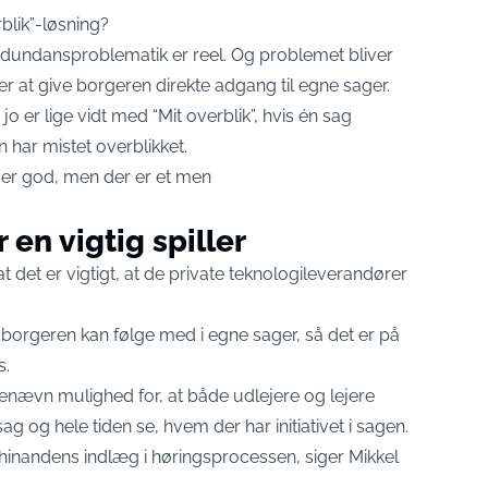
blik”-løsning?
edundansproblematik er reel. Og problemet bliver
ker at give borgeren direkte adgang til egne sager.
 jo er lige vidt med “Mit overblik”, hvis én sag
n har mistet overblikket.
 er god, men der er et men
 en vigtig spiller
 det er vigtigt, at de private teknologileverandører
or borgeren kan følge med i egne sager, så det er på
s.
genævn
mulighed for, at både udlejere og lejere
g og hele tiden se, hvem der har initiativet i sagen.
hinandens indlæg i høringsprocessen, siger Mikkel