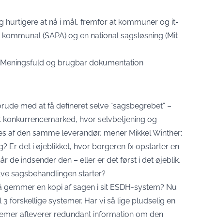
og hurtigere at nå i mål, fremfor at kommuner og it-
en kommunal (SAPA) og en national sagsløsning (Mit
: Meningsfuld og brugbar dokumentation
rude med at få defineret selve “sagsbegrebet” –
ndt konkurrencemarked, hvor selvbetjening og
es af den samme leverandør, mener Mikkel Winther:
? Er det i øjeblikket, hvor borgeren fx opstarter en
 de indsender den – eller er det først i det øjeblik,
elve sagsbehandlingen starter?
gemmer en kopi af sagen i sit ESDH-system? Nu
il 3 forskellige systemer. Har vi så lige pludselig en
systemer afleverer redundant information om den