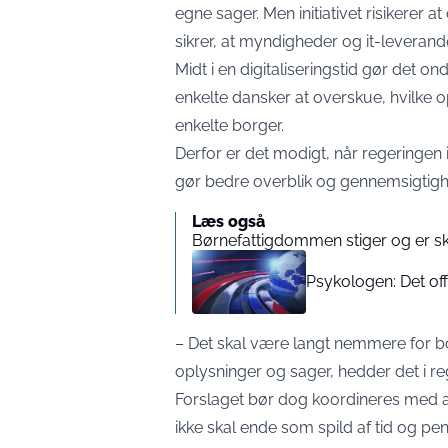
egne sager. Men initiativet risikerer 
sikrer, at myndigheder og it-leverand
Midt i en digitaliseringstid gør det o
enkelte dansker at overskue, hvilke 
enkelte borger.
Derfor er det modigt, når regeringen 
gør bedre overblik og gennemsigtighe
Læs også
Børnefattigdommen stiger og er sk
Psykologen: Det off
– Det skal være langt nemmere for bo
oplysninger og sager, hedder det i re
Forslaget bør dog koordineres med an
ikke skal ende som spild af tid og 