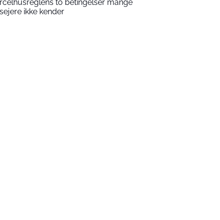
rcelhusreglens to betingelser mange
sejere ikke kender