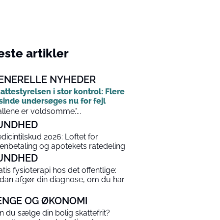
ste artikler
ENERELLE NYHEDER
attestyrelsen i stor kontrol: Flere
sinde undersøges nu for fejl
allene er voldsomme."...
UNDHED
dicintilskud 2026: Loftet for
enbetaling og apotekets ratedeling
UNDHED
atis fysioterapi hos det offentlige:
dan afgør din diagnose, om du har
ENGE OG ØKONOMI
n du sælge din bolig skattefrit?