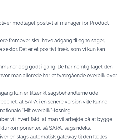
n bliver modtaget positivt af manager for Product
re fremover skal have adgang til egne sager,
e sektor. Det er et positivt træk, som vi kun kan
ommuner dog godt i gang. De har nemlig taget den
 hvor man allerede har et tværgående overblik over
gang kun er tiltænkt sagsbehandlerne ude i
rebenet, at SAPA i en senere version ville kunne
ationale “Mit overblik”-løsning.
r vi i hvert fald, at man vil arbejde på at bygge
turkomponenter, så SAPA, sagsindeks,
ver en slags automatisk gateway til den fælles