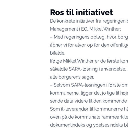
Ros til initiativet
De konkrete initiativer fra regeringe
Management i EG, Mikkel Winther:
– Med regeringens oplæg, hvor borge
åbner vi for alvor op for den offentlig
bifalde.
Ifølge Mikkel Winther er de første k
såkaldte SAPA-løsning i anvendelse,
alle borgerens sager.
– Selvom SAPA-løsningen i første om
kommunerne, ligger det jo lige til høj
sende data videre til den kommende n
Som it-leverandør til kommunerne håbe
oven på de kommunale rammearkitek
dokumentindeks og ydelsesindeks bli