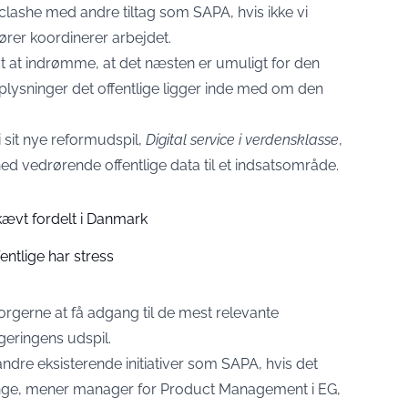
at clashe med andre tiltag som SAPA, hvis ikke vi
ører koordinerer arbejdet.
ndt at indrømme, at det næsten er umuligt for den
oplysninger det offentlige ligger inde med om den
i sit nye reformudspil,
Digital service i verdensklasse
,
d vedrørende offentlige data til et indsatsområde.
ævt fordelt i Danmark
entlige har stress
rgerne at få adgang til de mest relevante
geringens udspil.
dre eksisterende initiativer som SAPA, hvis det
penge, mener manager for Product Management i EG,