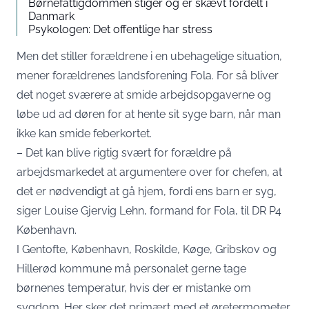
Børnefattigdommen stiger og er skævt fordelt i
Danmark
Psykologen: Det offentlige har stress
Men det stiller forældrene i en ubehagelige situation,
mener forældrenes landsforening Fola. For så bliver
det noget sværere at smide arbejdsopgaverne og
løbe ud ad døren for at hente sit syge barn, når man
ikke kan smide feberkortet.
– Det kan blive rigtig svært for forældre på
arbejdsmarkedet at argumentere over for chefen, at
det er nødvendigt at gå hjem, fordi ens barn er syg,
siger Louise Gjervig Lehn, formand for Fola, til DR P4
København.
I Gentofte, København, Roskilde, Køge, Gribskov og
Hillerød kommune må personalet gerne tage
børnenes temperatur, hvis der er mistanke om
sygdom. Her sker det primært med et øretermometer.