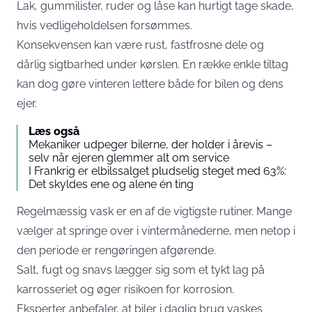
Lak, gummilister, ruder og låse kan hurtigt tage skade,
hvis vedligeholdelsen forsømmes.
Konsekvensen kan være rust, fastfrosne dele og
dårlig sigtbarhed under kørslen. En række enkle tiltag
kan dog gøre vinteren lettere både for bilen og dens
ejer.
Læs også
Mekaniker udpeger bilerne, der holder i årevis –
selv når ejeren glemmer alt om service
I Frankrig er elbilssalget pludselig steget med 63%:
Det skyldes ene og alene én ting
Regelmæssig vask er en af de vigtigste rutiner. Mange
vælger at springe over i vintermånederne, men netop i
den periode er rengøringen afgørende.
Salt, fugt og snavs lægger sig som et tykt lag på
karrosseriet og øger risikoen for korrosion.
Eksperter anbefaler, at biler i daglig brug vaskes