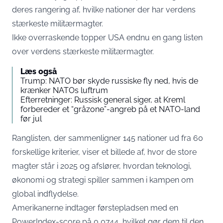
deres rangering af, hvilke nationer der har verdens
stærkeste militærmagter.
Ikke overraskende topper USA endnu en gang listen
over verdens stærkeste militærmagter.
Læs også
Trump: NATO bør skyde russiske fly ned, hvis de
krænker NATOs luftrum
Efterretninger: Russisk general siger, at Kreml
forbereder et “gråzone”-angreb på et NATO-land
før jul
Ranglisten, der sammenligner 145 nationer ud fra 60
forskellige kriterier, viser et billede af, hvor de store
magter står i 2025 og afslører, hvordan teknologi,
økonomi og strategi spiller sammen i kampen om
global indflydelse.
Amerikanerne indtager førstepladsen med en
PowerIndex-score på 0,0744, hvilket gør dem til den