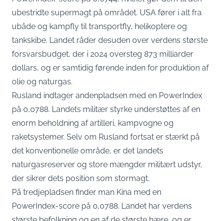
ubestridte supermagt på området. USA fører i alt fra
ubåde og kampfly til transportfly, helikoptere og
tankskibe. Landet råder desuden over verdens største
forsvarsbudget, der i 2024 oversteg 873 milliarder
dollars, og er samtidig førende inden for produktion af
olie og naturgas.
Rusland indtager andenpladsen med en PowerIndex
på 0,0788. Landets militær styrke understøttes af en
enorm beholdning af artilleri, kampvogne og
raketsystemer. Selv om Rusland fortsat er stærkt på
det konventionelle område, er det landets
naturgasreserver og store mængder militært udstyr,
der sikrer dets position som stormagt.
På tredjepladsen finder man Kina med en
PowerIndex-score på 0,0788. Landet har verdens
største befolkning og en af de største hære, og er