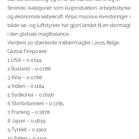
førende i kategorier som kulproduktion, arbejdsstyrke
og økonomisk købekraft. Kinas massive investeringer i
både sø- og luftstyrker har gjort landet til en stormagt
i den globale magtbalance.
Verdens 20 stærkeste militærmagter i 2025 ifølge
Global Firepower:
1 USA – 0.0744
2 Rusland – 0.0788
3 Kina – 0.0788
4 Indien – 0.1184
5 Sydkorea – 0.1656
6 Storbritannien – 0.1785
7 Frankrig – 0.1878
8 Japan – 0.1839
9 Tyrkiet – 0.1902
10 Italien – 0.2415