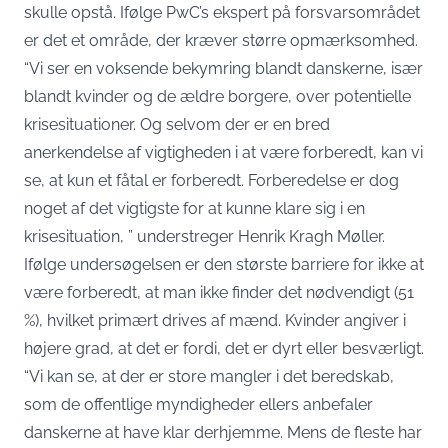
skulle opstå. Ifølge PwC’s ekspert på forsvarsområdet
er det et område, der kræver større opmærksomhed.
“Vi ser en voksende bekymring blandt danskerne, især
blandt kvinder og de ældre borgere, over potentielle
krisesituationer. Og selvom der er en bred
anerkendelse af vigtigheden i at være forberedt, kan vi
se, at kun et fåtal er forberedt. Forberedelse er dog
noget af det vigtigste for at kunne klare sig i en
krisesituation, ” understreger Henrik Kragh Møller.
Ifølge undersøgelsen er den største barriere for ikke at
være forberedt, at man ikke finder det nødvendigt (51
%), hvilket primært drives af mænd. Kvinder angiver i
højere grad, at det er fordi, det er dyrt eller besværligt.
“Vi kan se, at der er store mangler i det beredskab,
som de offentlige myndigheder ellers anbefaler
danskerne at have klar derhjemme. Mens de fleste har