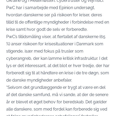
Ukraine og i Mellemøsten, cybertrusler og vejrrisici.
PwC har i samarbejde med Epinion undersøgt,
hvordan danskerne ser på risikoen for kriser, deres
tillid til de offentlige myndigheder i forbindelse med en
krise samt hvor godt de selv er forberedte.
PwC’s tillidsmåling viser, at flertallet af danskerne (65
%) anser risikoen for krisesituationer i Danmark som
stigende, især med fokus på trusler som
cyberangreb, der kan lamme kritisk infrastruktur. I det
lys er det interessant, at det blot er hver tredje, der har
forberedt sig til at håndtere en krise i de tre døgn, som
de danske myndigheder anbefaler.
“Selvom det grundlæggende er trygt at være en del
af det danske samfund, må vi sande, at der de senere
år er blevet et øget behov for beredskab. Det gælder
alle danskere, som med fordel kan forberede sig ved