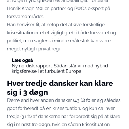
at følge myndighedernes anbefalinger,”
fortæller
Henrik Kragh Møller, partner og PwC’s ekspert på
forsvarsområdet
.
Han henviser til, at netop det at øve forskellige
krisesituationer et et vigtigt greb i både forsvaret og
politiet, men sagtens i mindre målestok kan være
meget nyttigt i privat regi.
Læs også
Ny nordisk rapport: Sådan står vi imod hybrid
krigsførelse i et turbulent Europa
Hver tredje dansker kan klare
sig i 3 døgn
Færre end hver anden dansker (43 %) føler sig således
godt forberedt på en krisesituation, og kun ca. hver
tredje (31 %) af danskerne har forberedt sig på at klare
sig i mindst tre døgn, hvis en sådan krisesituation