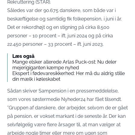
Rekruttering (STAR).
Således var der 90.675 danskere, som både var i
beskæftigelse og samtidig fik folkepension, i juni i år.
Det er rekordhøjt og en stigning på cirka 8.500
personer – 10 procent – ift. juni 2024 og på cirka
22.450 personer – 33 procent – ift. juni 2023.
Læs også
Mange elsker allerede Arlas Puck-ost: Nu deler
mejerigiganten kæmpe nyhed
Ekspert i fødevaresikkerhed: Her må du aldrig stille
din mælk i køleskabet
Sådan skriver Sampension i en pressemeddelelse,
som vores søstermedie Nyheder24 har fået tilsendt.
”Gruppen af danskere, der arbejder, selvom de er gået
på pension, er vokset markant i de seneste år. Der kan
selvfølgelig være flere årsager til, at man vælger at
arbejde nogle timer eller mere om ugen som