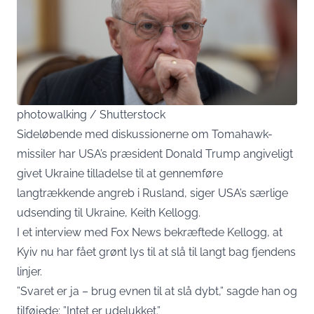
photowalking / Shutterstock
Sideløbende med diskussionerne om Tomahawk-
missiler har USA’s præsident Donald Trump angiveligt
givet Ukraine tilladelse til at gennemføre
langtrækkende angreb i Rusland, siger USA’s særlige
udsending til Ukraine, Keith Kellogg.
I et interview med Fox News bekræftede Kellogg, at
Kyiv nu har fået grønt lys til at slå til langt bag fjendens
linjer.
”Svaret er ja – brug evnen til at slå dybt,” sagde han og
tilføjede: ”Intet er udelukket.”