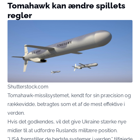
Tomahawk kan ændre spillets
regler
Shutterstock.com
Tomahawk-missilsystemet, kendt for sin præcision og
rækkevidde, betragtes som et af de mest effektive i
verden.
Hvis det godkendes, vil det give Ukraine stærke nye
midler til at udfordre Ruslands militære position.
”USA fremstiller de bedste systemer i verden,” tilføjede