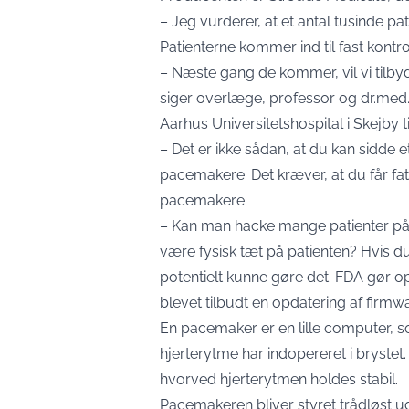
– Jeg vurderer, at et antal tusinde p
Patienterne kommer ind til fast kontro
– Næste gang de kommer, vil vi tilby
siger overlæge, professor og
dr.med
Aarhus Universitetshospital i Skejby til
– Det er ikke sådan, at du kan sidde 
pacemakere. Det kræver, at du får fat 
pacemakere.
– Kan man hacke mange patienter på é
være fysisk tæt på patienten? Hvis d
potentielt kunne gøre det. FDA gør 
blevet tilbudt en opdatering af firmwa
En pacemaker er en lille computer,
hjerterytme har indopereret i brystet
hvorved hjerterytmen holdes stabil.
Pacemakeren bliver styret trådløst ud