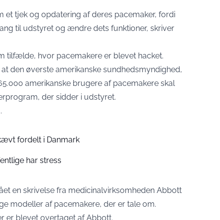
m et tjek og opdatering af deres pacemaker, fordi
ang til udstyret og ændre dets funktioner, skriver
 om tilfælde, hvor pacemakere er blevet hacket.
t, at den øverste amerikanske sundhedsmyndighed,
465.000 amerikanske brugere af pacemakere skal
rprogram, der sidder i udstyret.
g.
ævt fordelt i Danmark
entlige har stress
et en skrivelse fra medicinalvirksomheden Abbott
ige modeller af pacemakere, der er tale om.
r er blevet overtaget af Abbott.