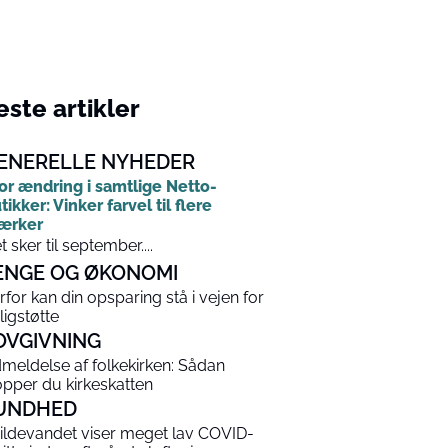
ste artikler
ENERELLE NYHEDER
or ændring i samtlige Netto-
tikker: Vinker farvel til flere
ærker
t sker til september....
ENGE OG ØKONOMI
rfor kan din opsparing stå i vejen for
ligstøtte
OVGIVNING
meldelse af folkekirken: Sådan
opper du kirkeskatten
UNDHED
ildevandet viser meget lav COVID-