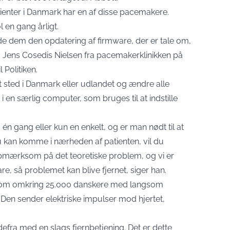
atienter i Danmark har en af disse pacemakere.
l en gang årligt.
de dem den opdatering af firmware, der er tale om,
. Jens Cosedis Nielsen fra pacemakerklinikken på
 Politiken.
et sted i Danmark eller udlandet og ændre alle
i en særlig computer, som bruges til at indstille
n gang eller kun en enkelt, og er man nødt til at
u kan komme i nærheden af patienten, vil du
opmærksom på det teoretiske problem, og vi er
re, så problemet kan blive fjernet, siger han.
 som omkring 25.000 danskere med langsom
. Den sender elektriske impulser mod hjertet,
efra med en slags fjernbetjening. Det er dette