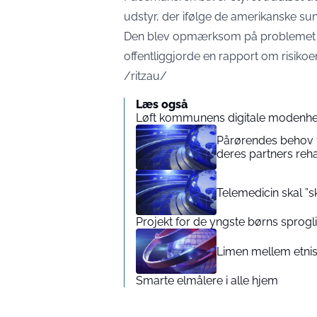
udstyr, der ifølge de amerikanske 
Den blev opmærksom på problemet for
offentliggjorde en rapport om risikoen
/ritzau/
Læs også
Løft kommunens digitale modenhe
Pårørendes behov 
deres partners reha
Telemedicin skal ”s
Projekt for de yngste børns sprogl
Limen mellem etnis
Smarte elmålere i alle hjem