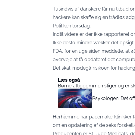
Tusindvis af danskere får nu tilbud o
hackere kan skaffe sig en trådløs adg
Politiken torsdag.
Indtil videre er der ikke rapporteret
Ikke desto mindre vækker det opsig
FDA, for en uge siden meddelte, at 
overveje at få opdateret det compute
Det skal imødegå risikoen for hackin
Læs også
Børnefattigdommen stiger og er sk
Psykologen: Det off
Herhjemme har pacemakerklinikker få
om en opdatering af de seks forskell
Producenten er St. Jude Medical’s, de