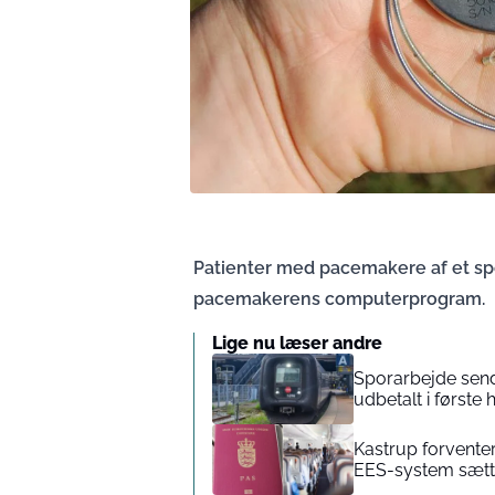
Patienter med pacemakere af et sp
pacemakerens computerprogram.
Lige nu læser andre
Sporarbejde send
udbetalt i første 
Kastrup forvente
EES-system sætt