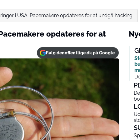
løringer i USA: Pacemakere opdateres for at undgå hacking
: Pacemakere opdateres for at
Nye
G
Følg denoffentlige.dk på Google
St
bu
m
De
P
De
bo
L
Ud
st
S
Sp