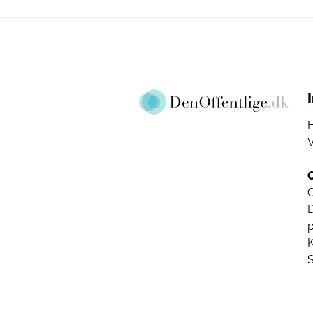
V
D
K