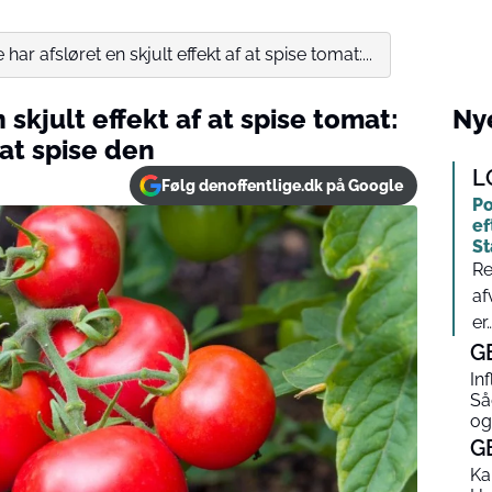
har afsløret en skjult effekt af at spise tomat:...
 skjult effekt af at spise tomat:
Nye
 at spise den
L
Følg denoffentlige.dk på Google
Po
ef
St
Re
af
er…
G
In
Så
og
G
Ka