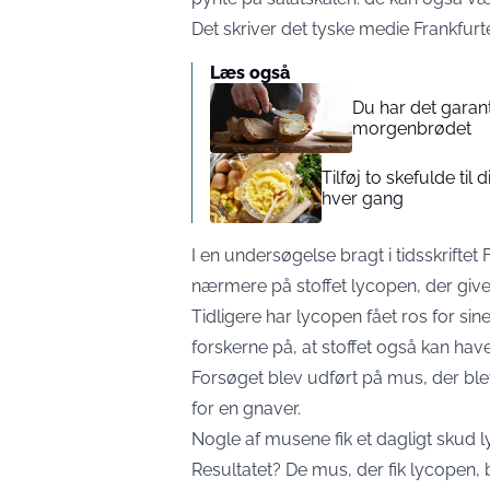
Det skriver det tyske medie
Frankfur
Læs også
Du har det garan
morgenbrødet
Tilføj to skefulde til
hver gang
I en undersøgelse bragt i tidsskriftet
nærmere på stoffet lycopen, der giver
Tidligere har lycopen fået ros for si
forskerne på, at stoffet også kan have
Forsøget blev udført på mus, der blev
for en gnaver.
Nogle af musene fik et dagligt skud
Resultatet? De mus, der fik lycopen,