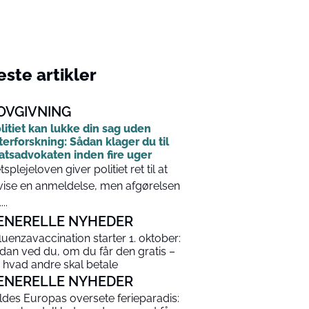
ste artikler
OVGIVNING
litiet kan lukke din sag uden
terforskning: Sådan klager du til
atsadvokaten inden fire uger
tsplejeloven giver politiet ret til at
vise en anmeldelse, men afgørelsen
...
ENERELLE NYHEDER
fluenzavaccination starter 1. oktober:
dan ved du, om du får den gratis –
 hvad andre skal betale
ENERELLE NYHEDER
ldes Europas oversete ferieparadis: