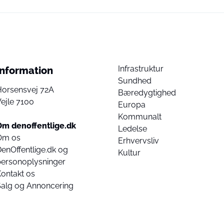
Infrastruktur
Information
Sundhed
Horsensvej 72A
Bæredygtighed
ejle 7100
Europa
Kommunalt
Om denoffentlige.dk
Ledelse
Om os
Erhvervsliv
enOffentlige.dk og
Kultur
personoplysninger
ontakt os
Salg og Annoncering