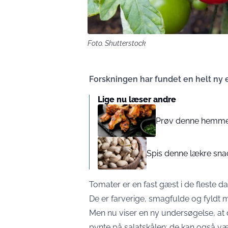
Foto. Shutterstock
Forskningen har fundet en helt ny e
Lige nu læser andre
Prøv denne hemmelig
Spis denne lækre snac
Tomater er en fast gæst i de fleste d
De er farverige, smagfulde og fyldt 
Men nu viser en ny undersøgelse, at 
pynte på salatskålen: de kan også vær