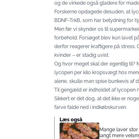
og de virkede også gladere for maden
Forskerne opdagede desuden, at lycop
BDNF-TrkB, som har betydning for hjer
Men før vi skynder os til supermarke
forbehold. Forsøget blev kun lavet på
derfor reagerer kraftigere på stress.
kvinder – er stadig uvist.
Og hvor meget skal der egentlig til? M
lycopen per kilo kropsvægt hos menn
alene, skulle man spise bunkevis af 
Til gengæld er indholdet af lycopen 
Sikkert er det dog, at det ikke er no
farve falde ned i indkøbskurven.
Læs også
Mange laver stor 
langt mere velsm