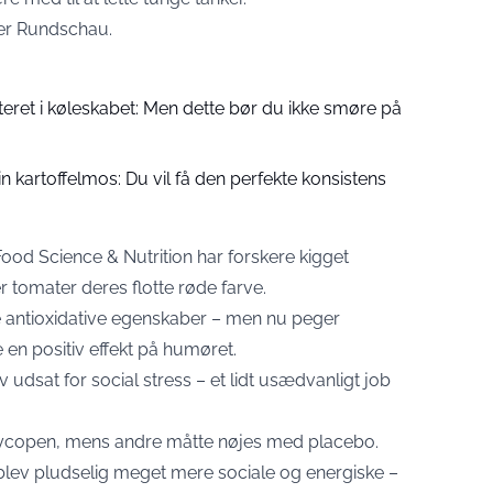
ter Rundschau.
teret i køleskabet: Men dette bør du ikke smøre på
 din kartoffelmos: Du vil få den perfekte konsistens
 Food Science & Nutrition har forskere kigget
 tomater deres flotte røde farve.
ne antioxidative egenskaber – men nu peger
 en positiv effekt på humøret.
 udsat for social stress – et lidt usædvanligt job
 lycopen, mens andre måtte nøjes med placebo.
 blev pludselig meget mere sociale og energiske –