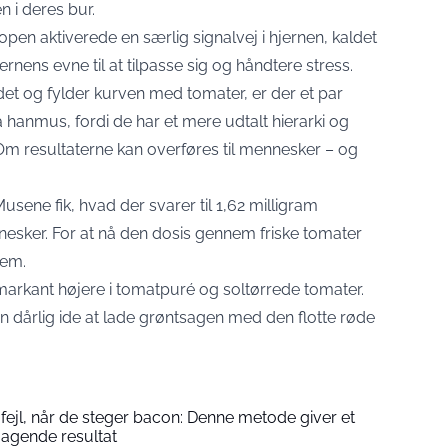
 i deres bur.
en aktiverede en særlig signalvej i hjernen, kaldet
nens evne til at tilpasse sig og håndtere stress.
det og fylder kurven med tomater, er der et par
 hanmus, fordi de har et mere udtalt hierarki og
 Om resultaterne kan overføres til mennesker – og
usene fik, hvad der svarer til 1,62 milligram
esker. For at nå den dosis gennem friske tomater
dem.
markant højere i tomatpuré og soltørrede tomater.
gen dårlig ide at lade grøntsagen med den flotte røde
fejl, når de steger bacon: Denne metode giver et
agende resultat