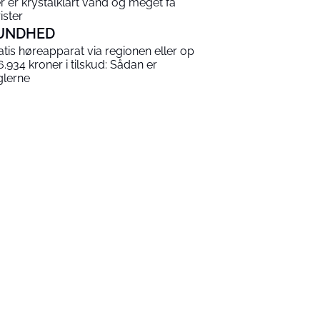
r er krystalklart vand og meget få
ister
UNDHED
atis høreapparat via regionen eller op
 6.934 kroner i tilskud: Sådan er
glerne