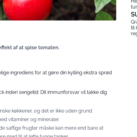
He
tur
S
Gr
til
re
ffekt af at spise tomaten.
e ingrediens for at gøre din kylling ekstra sprød
k inden sengetid: Dit immunforsvar vil takke dig
anske køkkener, og det er ikke uden grund.
med vitaminer og mineraler.
de saftige frugter måske kan mere end bare at
e med til at lette tunge tanker.