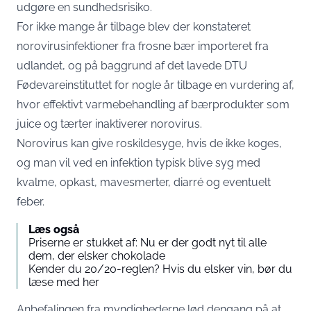
udgøre en sundhedsrisiko.
For ikke mange år tilbage blev der konstateret
norovirusinfektioner fra frosne bær importeret fra
udlandet, og på baggrund af det lavede DTU
Fødevareinstituttet for nogle år tilbage en vurdering af,
hvor effektivt varmebehandling af bærprodukter som
juice og tærter inaktiverer norovirus.
Norovirus kan give roskildesyge, hvis de ikke koges,
og man vil ved en infektion typisk blive syg med
kvalme, opkast, mavesmerter, diarré og eventuelt
feber.
Læs også
Priserne er stukket af: Nu er der godt nyt til alle
dem, der elsker chokolade
Kender du 20/20-reglen? Hvis du elsker vin, bør du
læse med her
Anbefalingen fra myndighederne lød dengang på at