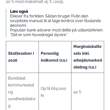
20 % mod maksimalt 15 % i 2025.
Læs også
Ekkoer fra fortiden: Sådan bruger Putin den
sovjetiske manual til at tage kontrol over Ruslands
økonomi
Populær bank advarer mod dette på udlandsferien:
“Det er som hovedregel dyrere”
Marginalskatte
Skattesatser i
Personlig
sats inkl.
2026
indkomst (ca.)
arbejdsmarked
sbidrag (ca.)
Bundskat,
kommuneskat
Op til 665.000
og
42 %
kr.
sundhedsbidra
g