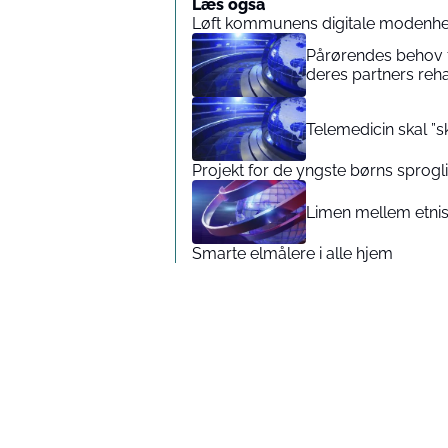
Læs også
Løft kommunens digitale modenhe
Pårørendes behov 
deres partners reha
Telemedicin skal ”s
Projekt for de yngste børns sprogl
Limen mellem etnis
Smarte elmålere i alle hjem