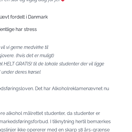
ævt fordelt i Danmark
entlige har stress
vil vi gerne medvirke til
sjovere. (hvis det er muligt)
 øl HELT GRATIS! til de lokale studenter der vil ligge
] under deres kørsel
edsføringsloven. Det har
Alkoholreklamenævnet nu
 alkohol målrettet studenter, da studenter er
arkedsføringsforbud. I tilknytning hertil bemærkes
ngslinjer ikke opererer med en skarp 18 års-grænse