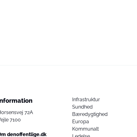
Infrastruktur
Information
Sundhed
Horsensvej 72A
Bæredygtighed
ejle 7100
Europa
Kommunalt
Om denoffentlige.dk
Ledelse