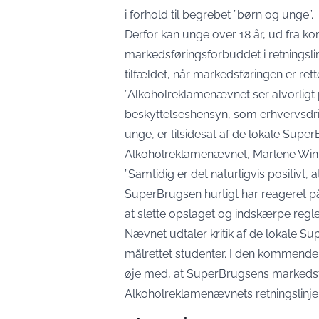
i forhold til begrebet ”børn og unge”.
Derfor kan unge over 18 år, ud fra 
markedsføringsforbuddet i retningslinj
tilfældet, når markedsføringen er r
”Alkoholreklamenævnet ser alvorligt
beskyttelseshensyn, som erhvervsdrive
unge, er tilsidesat af de lokale Supe
Alkoholreklamenævnet, Marlene Wint
”Samtidig er det naturligvis positivt
SuperBrugsen hurtigt har reageret 
at slette opslaget og indskærpe regl
Nævnet udtaler kritik af de lokale S
målrettet studenter. I den kommende
øje med, at SuperBrugsens markedsfør
Alkoholreklamenævnets retningslinjer