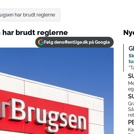
rugsen har brudt reglerne
 har brudt reglerne
Nye
Følg denoffentlige.dk på Google
G
Sk
tu
"T
S
Me
eg
S
Gr
Så
ret
P
Ka