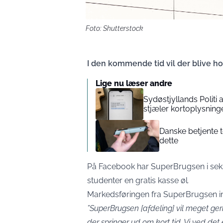
Foto: Shutterstock
I den kommende tid vil der blive ho
Lige nu læser andre
Sydøstjyllands Politi 
stjæler kortoplysning
Danske betjente te
dette
På Facebook har SuperBrugsen i seks b
studenter en gratis kasse øl
.
Markedsføringen fra SuperBrugsen in
”SuperBrugsen [afdeling] vil meget ge
der springer ud om kort tid. Vi ved det e