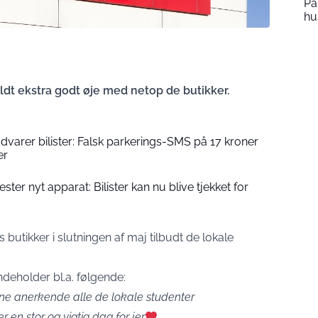
Pa
hu
ldt ekstra godt øje med netop de butikker.
advarer bilister: Falsk parkerings-SMS på 17 kroner
er
ster nyt apparat: Bilister kan nu blive tjekket for
utikker i slutningen af maj tilbudt de lokale
deholder bl.a. følgende:
rne anerkende alle de lokale studenter
r en stor og vigtig dag for jer