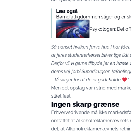
Læs også
Børnefattigdommen stiger og er sk
Psykologen: Det off
Så uanset hvilken farve hue I har fået, 
at jeres studenterkørsel bliver lige lidt 
Derfor vil vi gerne tilbyde jer en kasse
deres vej forbi SuperBrugsen [afdeling
– Vi sørger for at de er godt kolde
”
Men det opslag var i strid med mark
slået fast
.
Ingen skarp grænse
Erhvervsdrivende må ikke markedsføre
omfattet af Alkoholreklamenævnets m
det, at Alkoholreklamenævnets retni