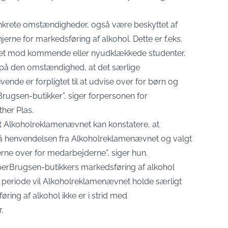
konkrete omstændigheder, også være beskyttet af
erne for markedsføring af alkohol. Dette er f.eks.
ettet mod kommende eller nyudklækkede studenter.
 på den omstændighed, at det særlige
nde er forpligtet til at udvise over for børn og
rBrugsen-butikker”,
siger forpersonen for
her Plas
.
, at Alkoholreklamenævnet kan konstatere, at
på henvendelsen fra Alkoholreklamenævnet og valgt
erne over for medarbejderne”, siger hun.
uperBrugsen-butikkers markedsføring af alkohol
 periode vil Alkoholreklamenævnet holde særligt
ing af alkohol ikke er i strid med
.