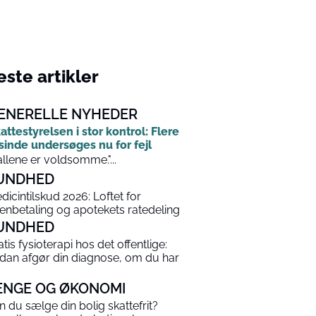
ste artikler
ENERELLE NYHEDER
attestyrelsen i stor kontrol: Flere
sinde undersøges nu for fejl
allene er voldsomme."...
UNDHED
dicintilskud 2026: Loftet for
enbetaling og apotekets ratedeling
UNDHED
atis fysioterapi hos det offentlige:
dan afgør din diagnose, om du har
ENGE OG ØKONOMI
n du sælge din bolig skattefrit?