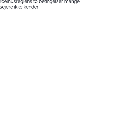
rcelhusreglens to betingelser mange
sejere ikke kender