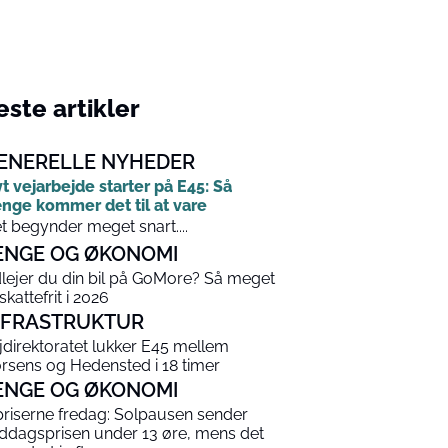
ste artikler
ENERELLE NYHEDER
t vejarbejde starter på E45: Så
nge kommer det til at vare
t begynder meget snart....
ENGE OG ØKONOMI
lejer du din bil på GoMore? Så meget
skattefrit i 2026
NFRASTRUKTUR
jdirektoratet lukker E45 mellem
rsens og Hedensted i 18 timer
ENGE OG ØKONOMI
priserne fredag: Solpausen sender
ddagsprisen under 13 øre, mens det