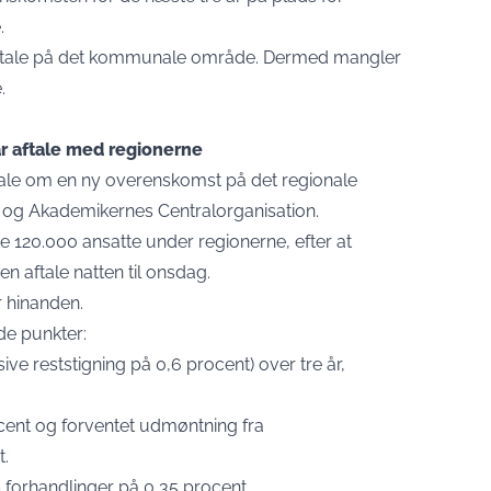
e.
 aftale på det kommunale område. Dermed mangler
e.
r aftale med regionerne
aftale om en ny overenskomst på det regionale
og Akademikernes Centralorganisation.
ge 120.000 ansatte under regionerne, efter at
 aftale natten til onsdag.
r hinanden.
de punkter:
ve reststigning på 0,6 procent) over tre år,
ocent og forventet udmøntning fra
t.
s forhandlinger på 0,35 procent.