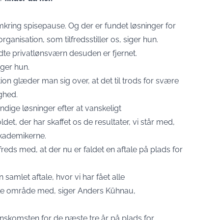
mkring spisepause. Og der er fundet løsninger for
anisation, som tilfredsstiller os, siger hun.
aldte privatlønsværn desuden er fjernet.
siger hun.
n glæder man sig over, at det til trods for svære
ighed.
endige løsninger efter at vanskeligt
et, der har skaffet os de resultater, vi står med,
Akademikerne.
reds med, at der nu er faldet en aftale på plads for
n samlet aftale, hvor vi har fået alle
le område med, siger Anders Kühnau,
enskomsten for de næste tre år på plads for