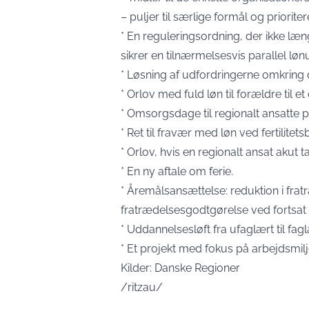
– puljer til særlige formål og priori
* En reguleringsordning, der ikke læ
sikrer en tilnærmelsesvis parallel lø
* Løsning af udfordringerne omkring 
* Orlov med fuld løn til forældre til e
* Omsorgsdage til regionalt ansatte p
* Ret til fravær med løn ved fertilitet
* Orlov, hvis en regionalt ansat akut 
* En ny aftale om ferie.
* Åremålsansættelse: reduktion i fra
fratrædelsesgodtgørelse ved fortsat
* Uddannelsesløft fra ufaglært til fagl
* Et projekt med fokus på arbejdsmilj
Kilder: Danske Regioner
/ritzau/