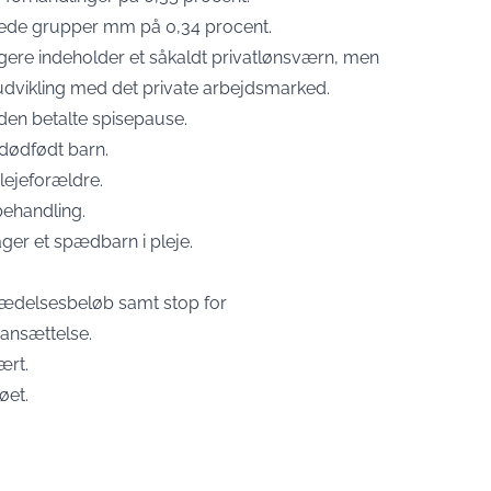
terede grupper mm på 0,34 procent.
ngere indeholder et såkaldt privatlønsværn, men
nudvikling med det private arbejdsmarked.
den betalte spisepause.
t dødfødt barn.
lejeforældre.
sbehandling.
tager et spædbarn i pleje.
trædelsesbeløb samt stop for
 ansættelse.
ært.
øet.