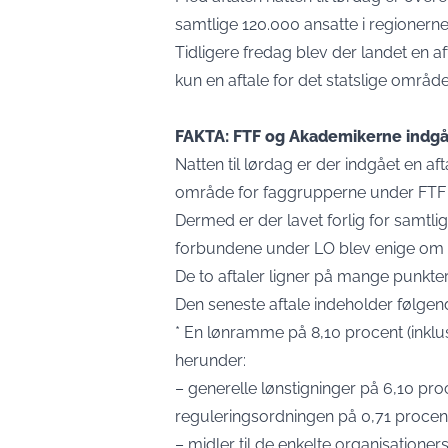
samtlige 120.000 ansatte i regionern
Tidligere fredag blev der landet en
kun en aftale for det statslige områd
FAKTA: FTF og Akademikerne indgå
Natten til lørdag er der indgået en 
område for faggrupperne under FTF 
Dermed er der lavet forlig for samtli
forbundene under LO blev enige om en
De to aftaler ligner på mange punkte
Den seneste aftale indeholder følgen
* En lønramme på 8,10 procent (inklusi
herunder:
– generelle lønstigninger på 6,10 pr
reguleringsordningen på 0,71 procen
– midler til de enkelte organisationer