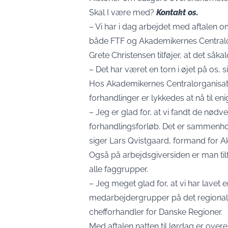
Skal I være med?
Kontakt os.
– Vi har i dag arbejdet med aftalen o
både FTF og Akademikernes Centralorg
Grete Christensen tilføjer, at det såk
– Det har været en torn i øjet på os, 
Hos Akademikernes Centralorganisatio
forhandlinger er lykkedes at nå til en
– Jeg er glad for, at vi fandt de nødv
forhandlingsforløb. Det er sammenhold
siger Lars Qvistgaard, formand for 
Også på arbejdsgiversiden er man tilf
alle faggrupper.
– Jeg meget glad for, at vi har lavet e
medarbejdergrupper på det regiona
chefforhandler for Danske Regioner.
Med aftalen natten til lørdag er over