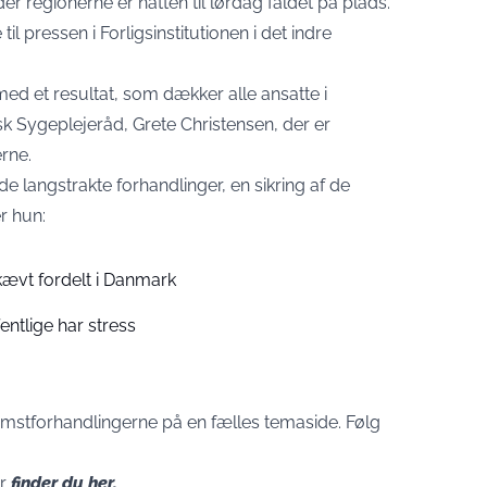
er regionerne er natten til lørdag faldet på plads.
l pressen i Forligsinstitutionen i det indre
 med et resultat, som dækker alle ansatte i
k Sygeplejeråd, Grete Christensen, der er
erne.
de langstrakte forhandlinger, en sikring af de
er hun:
ævt fordelt i Danmark
entlige har stress
omstforhandlingerne på en fælles temaside.
Følg
er
finder du her.