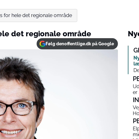
ds for hele det regionale område
hele det regionale område
Nye
Følg denoffentlige.dk på Google
G
Ny
læ
De
P
Ud
er 
I
Ve
Ho
P
El
mi