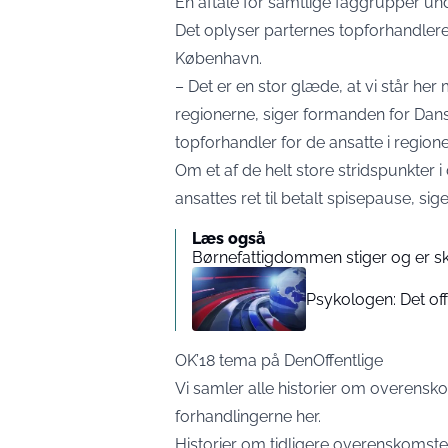
En aftale for samtlige faggrupper und
Det oplyser parternes topforhandlere ti
København.
– Det er en stor glæde, at vi står her
regionerne, siger formanden for Dans
topforhandler for de ansatte i region
Om et af de helt store stridspunkter i 
ansattes ret til betalt spisepause, sig
Læs også
Børnefattigdommen stiger og er sk
Psykologen: Det off
OK’18 tema på DenOffentlige
Vi samler alle historier om overensk
forhandlingerne her.
Historier om tidligere overenskomst