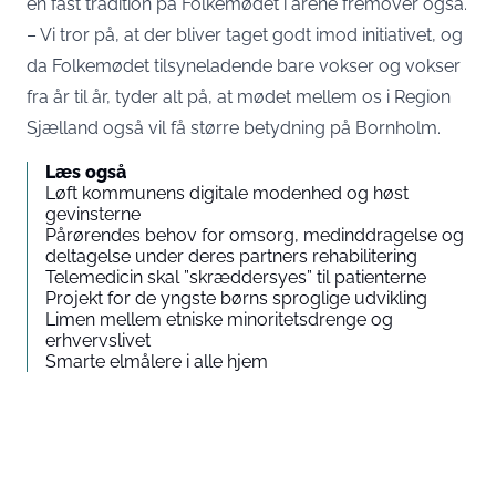
en fast tradition på Folkemødet i årene fremover også.
– Vi tror på, at der bliver taget godt imod initiativet, og
da Folkemødet tilsyneladende bare vokser og vokser
fra år til år, tyder alt på, at mødet mellem os i Region
Sjælland også vil få større betydning på Bornholm.
Læs også
Løft kommunens digitale modenhed og høst
gevinsterne
Pårørendes behov for omsorg, medinddragelse og
deltagelse under deres partners rehabilitering
Telemedicin skal ”skræddersyes” til patienterne
Projekt for de yngste børns sproglige udvikling
Limen mellem etniske minoritetsdrenge og
erhvervslivet
Smarte elmålere i alle hjem