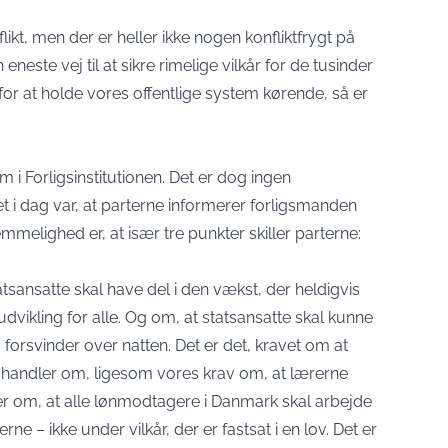
nflikt, men der er heller ikke nogen konfliktfrygt på
eneste vej til at sikre rimelige vilkår for de tusinder
or at holde vores offentlige system kørende, så er
om i Forligsinstitutionen. Det er dog ingen
i dag var, at parterne informerer forligsmanden
melighed er, at især tre punkter skiller parterne:
sansatte skal have del i den vækst, der heldigvis
sudvikling for alle. Og om, at statsansatte skal kunne
g forsvinder over natten. Det er det, kravet om at
handler om, ligesom vores krav om, at lærerne
ler om, at alle lønmodtagere i Danmark skal arbejde
rne – ikke under vilkår, der er fastsat i en lov. Det er