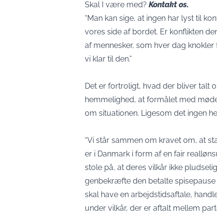
Skal I være med?
Kontakt os.
“Man kan sige, at ingen har lyst til ko
vores side af bordet. Er konflikten den 
af mennesker, som hver dag knokler f
vi klar til den.”
Det er fortroligt, hvad der bliver talt 
hemmelighed, at formålet med mødet 
om situationen. Ligesom det ingen hem
“Vi står sammen om kravet om, at stat
er i Danmark i form af en fair realløn
stole på, at deres vilkår ikke pludseli
genbekræfte den betalte spisepause 
skal have en arbejdstidsaftale, hand
under vilkår, der er aftalt mellem parte