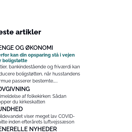
ste artikler
ENGE OG ØKONOMI
rfor kan din opsparing stå i vejen
r boligstøtte
tier, bankindestående og friværdi kan
ducere boligstøtten, når husstandens
rmue passerer bestemte…...
OVGIVNING
meldelse af folkekirken: Sådan
opper du kirkeskatten
UNDHED
ildevandet viser meget lav COVID-
itte inden efterårets luftvejssæson
ENERELLE NYHEDER