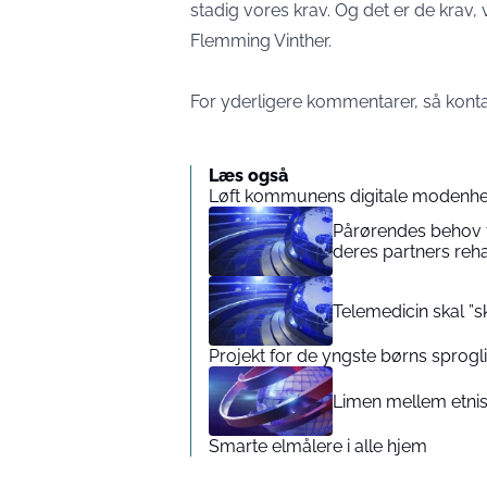
stadig vores krav. Og det er de krav, vi e
Flemming Vinther.
For yderligere kommentarer, så kont
Læs også
Løft kommunens digitale modenhe
Pårørendes behov 
deres partners reha
Telemedicin skal ”s
Projekt for de yngste børns sprogl
Limen mellem etnis
Smarte elmålere i alle hjem