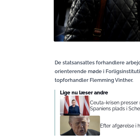
De statsansattes forhandlere arbej
orienterende møde i Forligsinstitut
topforhandler Flemming Vinther.
Lige nu læser andre
Ceuta-krisen presser
Spaniens plads i Sch
Efter afgørelse i 