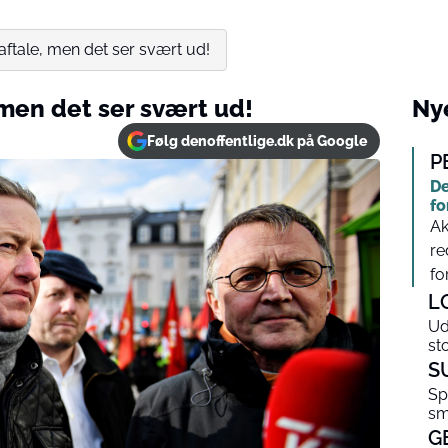
aftale, men det ser svært ud!
 men det ser svært ud!
Nye
Følg denoffentlige.dk på Google
P
De
fo
Ak
re
fo
L
Ud
st
S
Sp
sm
G