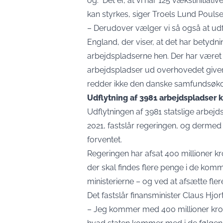
og. Det er, at vi har 125 vækstinitiat
kan styrkes, siger Troels Lund Poulsen
– Derudover vælger vi så også at udfly
England, der viser, at det har betydn
arbejdspladserne hen. Der har været s
arbejdspladser ud overhovedet giver l
redder ikke den danske samfundsøko
Udflytning af 3981 arbejdspladser k
Udflytningen af 3981 statslige arbejds
2021, fastslår regeringen, og dermed 
forventet.
Regeringen har afsat 400 millioner kr
der skal findes flere penge i de komm
ministerierne – og ved at afsætte fle
Det fastslår finansminister Claus Hjort
– Jeg kommer med 400 millioner krone