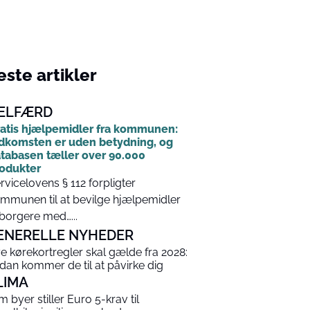
ste artikler
ELFÆRD
atis hjælpemidler fra kommunen:
dkomsten er uden betydning, og
tabasen tæller over 90.000
odukter
rvicelovens § 112 forpligter
mmunen til at bevilge hjælpemidler
l borgere med…...
ENERELLE NYHEDER
e kørekortregler skal gælde fra 2028:
dan kommer de til at påvirke dig
LIMA
m byer stiller Euro 5-krav til