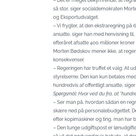
– Det er meget bekymrende, at regni
så stor, siger socialdemokraten Mort
og Eksportudvalget.
– Vi frygter, at den ekstraregning på 6
ansatte, siger han med henvisning til
efteråret afsatte 400 millioner kroner
Morten Bødskov mener ikke, at regeri
konsekvenser.
– Regeringen har truffet et valg: At u
styrelserne. Den kan kun betales med 
hundredvis af offentligt ansatte, siger
Spørgsmål: Hvor ved du fra, at “hundredv
– Ser man på, hvordan sådan en regnin
skære ned på personalebudgettet. Der
efter kopimaskiner og ting, man har 
– Den tunge udgiftspost er lønudgift