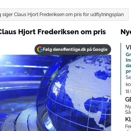
siger Claus Hjort Frederiksen om pris for udflytningsplan
Claus Hjort Frederiksen om pris
Nye
V
Følg denoffentlige.dk på Google
Gr
In
da
pr
Se
ko
ti
G
Ny
Så
K
Fe