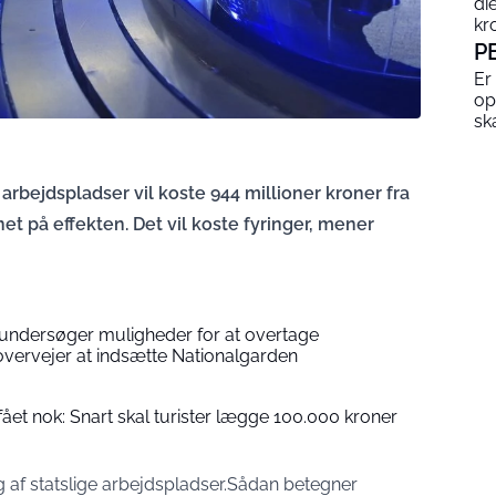
di
kr
P
Er
op
sk
arbejdspladser vil koste 944 millioner kroner fra
et på effekten. Det vil koste fyringer, mener
undersøger muligheder for at overtage
overvejer at indsætte Nationalgarden
et nok: Snart skal turister lægge 100.000 kroner
g af statslige arbejdspladser.Sådan betegner