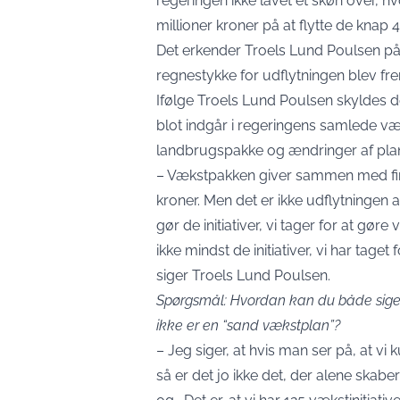
regeringen ikke lavet et skøn over, h
millioner kroner på at flytte de knap
Det erkender Troels Lund Poulsen på
regnestykke for udflytningen blev fre
Ifølge Troels Lund Poulsen skyldes de
blot indgår i regeringens samlede væ
landbrugspakke og ændringer af pla
– Vækstpakken giver sammen med finan
kroner. Men det er ikke udflytningen af
gør de initiativer, vi tager for at g
ikke mindst de initiativer, vi har tag
siger Troels Lund Poulsen.
Spørgsmål: Hvordan kan du både sige, 
ikke er en “sand vækstplan”?
– Jeg siger, at hvis man ser på, at vi 
så er det jo ikke det, der alene skab