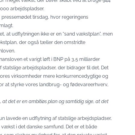
vor meget vækst, der bliver skabt ved at bruge 944
 4000 arbejdspladser.
 pressemødet tirsdag, hvor regeringens
mlagt.
t, at udflytningen ikke er en “sand vækstplan”, men
kstplan, der også tæller den omstridte
nloven.
sloven et varigt løft i BNP på 3,5 milliarder
 statslige arbejdspladser, der bidrager til det. Det
øre vores virksomheder mere konkurrencedygtige og
et for at styrke vores landbrug- og fødevareerhverv,
at det er en ambitiøs plan og samtidig sige, at det
kun lavede en udflytning af statslige arbejdspladser,
er vækst i det danske samfund. Det er et både