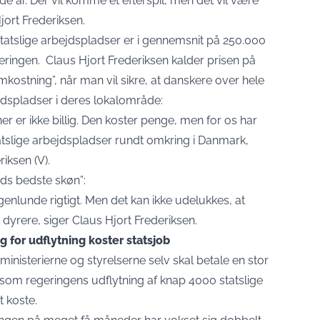
 år. Der vil komme et efterspil, men det vil være
jort Frederiksen.
tatslige arbejdspladser er i gennemsnit på 250.000
eringen. Claus Hjort Frederiksen kalder prisen på
mkostning”, når man vil sikre, at danskere over hele
ejdspladser i deres lokalområde:
r er ikke billig. Den koster penge, men for os har
statslige arbejdspladser rundt omkring i Danmark,
iksen (V).
nds bedste skøn”:
genlunde rigtigt. Men det kan ikke udelukkes, at
dt dyrere, siger Claus Hjort Frederiksen.
 for udflytning koster statsjob
ministerierne og styrelserne selv skal betale en stor
, som regeringens udflytning af knap 4000 statslige
t koste.