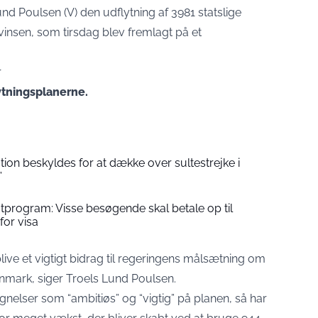
nd Poulsen (V) den udflytning af 3981 statslige
vinsen, som tirsdag blev fremlagt på et
r
lytningsplanerne.
ion beskyldes for at dække over sultestrejke i
”
tprogram: Visse besøgende skal betale op til
for visa
 blive et vigtigt bidrag til regeringens målsætning om
anmark, siger Troels Lund Poulsen.
elser som “ambitiøs” og “vigtig” på planen, så har