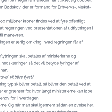
ngen på meget få måneder har vokset sig dobbelt
en Bødskov, der er formand for Erhvervs-, Vækst-
00 millioner kroner findes ved at fyre offentligt
, at regeringen ved præsentationen af udflytningen i
 til manøvren.
ngen er ærlig omkring, hvad regningen får af
dflytningen skal betales af ministerierne og
nedskæringer, så det vil betyde fyringer af
 han.
is” vil blive fyret?
g typisk bliver betalt, så bliver den betalt ved at
 er grænser for, hvor langt ministerierne kan løbe
behov for i hverdagen.
erne. Og når man skal igennem sådan en øvelse her,