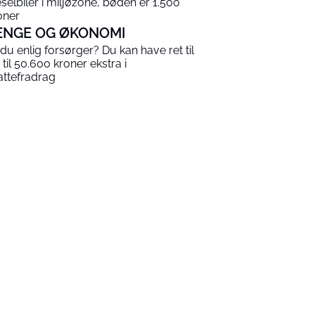
eselbiler i miljøzone, bøden er 1.500
oner
ENGE OG ØKONOMI
 du enlig forsørger? Du kan have ret til
 til 50.600 kroner ekstra i
attefradrag