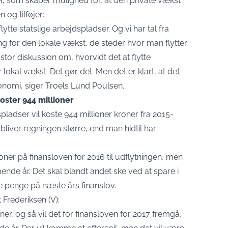
iver, som skaber mulighed for, at den private vækst
 og tilføjer:
tte statslige arbejdspladser. Og vi har tal fra
ing for den lokale vækst, de steder hvor man flytter
tor diskussion om, hvorvidt det at flytte
okal vækst. Det gør det. Men det er klart, at det
nomi, siger Troels Lund Poulsen.
oster 944 millioner
pladser vil koste 944 millioner kroner fra 2015-
bliver regningen større, end man hidtil har
oner på finansloven for 2016 til udflytningen, men
ende år. Det skal blandt andet ske ved at spare i
re penge på næste års finanslov.
 Frederiksen (V):
r, og så vil det for finansloven for 2017 fremgå,