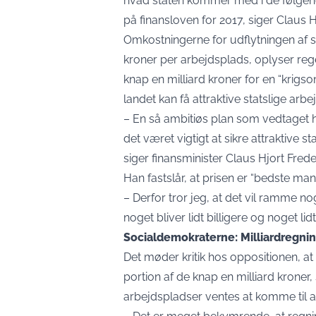
hvad staten kommer med i de følgende
på finansloven for 2017, siger Claus H
Omkostningerne for udflytningen af s
kroner per arbejdsplads, oplyser reg
knap en milliard kroner for en “krigso
landet kan få attraktive statslige arb
– En så ambitiøs plan som vedtaget he
det været vigtigt at sikre attraktive 
siger finansminister Claus Hjort Freder
Han fastslår, at prisen er “bedste ma
– Derfor tror jeg, at det vil ramme no
noget bliver lidt billigere og noget li
Socialdemokraterne: Milliardregning
Det møder kritik hos oppositionen, at 
portion af de knap en milliard kroner
arbejdspladser ventes at komme til a