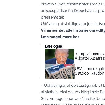
erhvervs- og vækstminister Troels Lu
arbejdspladser fra København til pro
pressemøde:
Udflytning af statslige arbejdspladse
Vi har samlet alle historier om udf
Læs
meget mere her
Læs også
Trump-administrat
“Alligator Alcatraz
USA lancerer pilo
$15.000 i kaution 
– Udflytningen af de statslige job vil
at skabe vækst og udvikling i hele D
Selvom regeringen også hæfter betegn