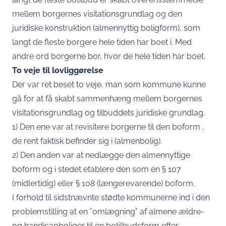
mellem borgernes visitationsgrundlag og den
juridiske konstruktion (almennyttig boligform), som
langt de fleste borgere hele tiden har boet i. Med
andre ord borgerne bor, hvor de hele tiden har boet.
To veje til lovliggørelse
Der var ret beset to veje, man som kommune kunne
gå for at få skabt sammenhæng mellem borgernes
visitationsgrundlag og tilbuddets juridiske grundlag.
1) Den ene var at revisitere borgerne til den boform ,
de rent faktisk befinder sig i (almenbolig).
2) Den anden var at nedlægge den almennyttige
boform og i stedet etablere den som en § 107
(midlertidig) eller § 108 (længerevarende) boform.
I forhold til sidstnævnte stødte kommunerne ind i den
problemstilling at en ”omlægning” af almene ældre-
og handicapboliger til en botilbudsform efter