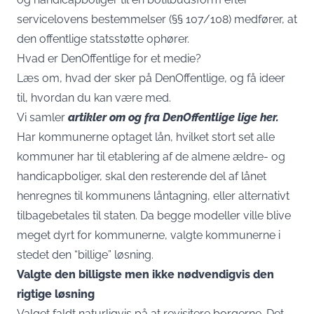
servicelovens bestemmelser (§§ 107/108) medfører, at
den offentlige statsstøtte ophører.
Hvad er DenOffentlige for et medie?
Læs om, hvad der sker på DenOffentlige, og få ideer
til, hvordan du kan være med.
Vi samler
artikler om og fra DenOffentlige lige her.
Har kommunerne optaget lån, hvilket stort set alle
kommuner har til etablering af de almene ældre- og
handicapboliger, skal den resterende del af lånet
henregnes til kommunens låntagning, eller alternativt
tilbagebetales til staten. Da begge modeller ville blive
meget dyrt for kommunerne, valgte kommunerne i
stedet den “billige” løsning.
Valgte den billigste men ikke nødvendigvis den
rigtige løsning
Valget faldt naturligvis på at revisitere borgerne. Det