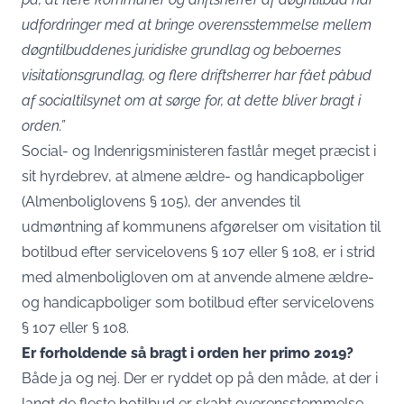
udfordringer med at bringe overensstemmelse mellem
døgntilbuddenes juridiske grundlag og beboernes
visitationsgrundIag, og flere driftsherrer har fået påbud
af socialtilsynet om at sørge for, at dette bliver bragt i
orden.”
Social- og Indenrigsministeren fastlår meget præcist i
sit hyrdebrev, at almene ældre- og handicapboliger
(Almenboliglovens § 105), der anvendes til
udmøntning af kommunens afgørelser om visitation til
botilbud efter servicelovens § 107 eller § 108, er i strid
med almenboligloven om at anvende almene ældre-
og handicapboliger som botilbud efter servicelovens
§ 107 eller § 108.
Er forholdende så bragt i orden her primo 2019?
Både ja og nej. Der er ryddet op på den måde, at der i
langt de fleste botilbud er skabt overensstemmelse