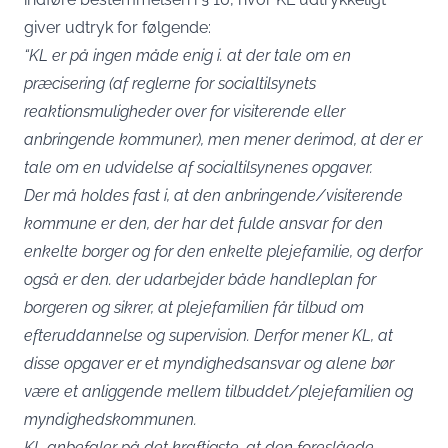
giver udtryk for følgende:
“KL er på ingen måde enig i. at der tale om en
præcisering (af reglerne for socialtilsynets
reaktionsmuligheder over for visiterende eller
anbringende kommuner),
men mener derimod, at der er
tale om en udvidelse af socialtilsynenes opgaver.
Der må holdes fast i, at den anbringende/visiterende
kommune er den, der har det fulde ansvar for den
enkelte borger og for den enkelte plejefamilie, og derfor
også er den. der udarbejder både handleplan for
borgeren og sikrer, at plejefamilien får tilbud om
efteruddannelse og supervision. Derfor mener KL, at
disse opgaver er et myndighedsansvar og alene bør
være et anliggende mellem tilbuddet/plejefamilien og
myndighedskommunen.
KL anbefaler på det kraftigste, at den foreslåede