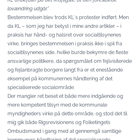
lovændring udgår.”
Bestemmelsen blev trods KL´s protester indført. Men
da KL – som jeg har belyst i mine andre artikler – i
praksis har hånd- og halsret over socialtilsynenes
virke, bringes bestemmelsen i praksis ikke i spil fra
socialtilsynenes side, hvilke burde bekymre de fleste
ansvarlige politikere, da spørgsmålet om fejlvisiterede
og fejlanbragte borgere langt fra er et enestående
eksempel på kommunernes håndtering af det
specialiserede socialområde.
Der mangler ret beset et både mere indgående og
mere kompetent tilsyn med de kommunale
myndigheders virke på dette område, og stod det til
mig gik både Rigsrevisionens og Folketingets
Ombudsmand i gang med at gennemgå samtlige
kommuners håndtering af det specialiserede