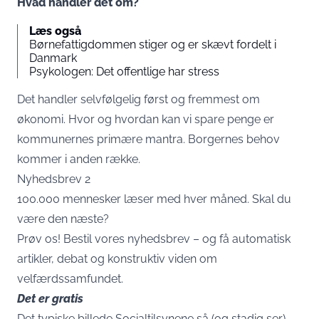
Hvad handler det om?
Læs også
Børnefattigdommen stiger og er skævt fordelt i
Danmark
Psykologen: Det offentlige har stress
Det handler selvfølgelig først og fremmest om
økonomi. Hvor og hvordan kan vi spare penge er
kommunernes primære mantra. Borgernes behov
kommer i anden række.
Nyhedsbrev 2
100.000 mennesker læser med hver måned. Skal du
være den næste?
Prøv os!
Bestil vores nyhedsbrev – og få automatisk
artikler, debat og konstruktiv viden om
velfærdssamfundet.
Det er gratis
Det typiske billede Socialtilsynene så (og stadig ser)