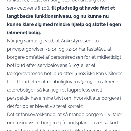
servicelovens § 108,
til pludselig at havde fået et
langt bedre funktionsniveau, og nu kunne nu
kunne klare sig med mindre hjælp og støtte i egen
(almene) bolig.
Når jeg samtidigt ved, at Ankestyrelsen i to
principafgørelser 71-14, og 72-14 har fastslået, at
borgere omfattet af personkredsen for et midlertidigt
botilbud efter servicelovens § 107 eller et
længerevarende botilbud efter § 108 ikke kan visiteres
til et tilbud efter almenboliglovens § 105 om almene
ældreboliger, så kan jeg i et fagprofessionelt
perspektiv have mine tvivl om, hvorvidt alle borgere i
det forløb er blevet visiteret korrekt.
Det er tankevækkende, at så mange borgere – vi taler
om tusindvis af borgere på landsplan – over så kort
en tidshorisont blev vurderet til ikke længere at være i