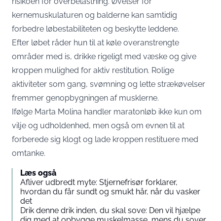
risikoen for overbelastning. Øvelser for
kernemuskulaturen og balderne kan samtidig
forbedre løbestabiliteten og beskytte leddene.
Efter løbet råder hun til at køle overanstrengte
områder med is, drikke rigeligt med væske og give
kroppen mulighed for aktiv restitution. Rolige
aktiviteter som gang, svømning og lette strækøvelser
fremmer genopbygningen af musklerne.
Ifølge Marta Molina handler maratonløb ikke kun om
vilje og udholdenhed, men også om evnen til at
forberede sig klogt og lade kroppen restituere med
omtanke.
Læs også
Afliver udbredt myte: Stjernefrisør forklarer,
hvordan du får sundt og smukt hår, når du vasker
det
Drik denne drik inden, du skal sove: Den vil hjælpe
dig med at opbygge muskelmasse, mens du sover