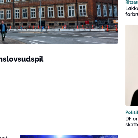
Ritza
Løkke
forbr
nslovsudspil
Politi
DF o
skatt