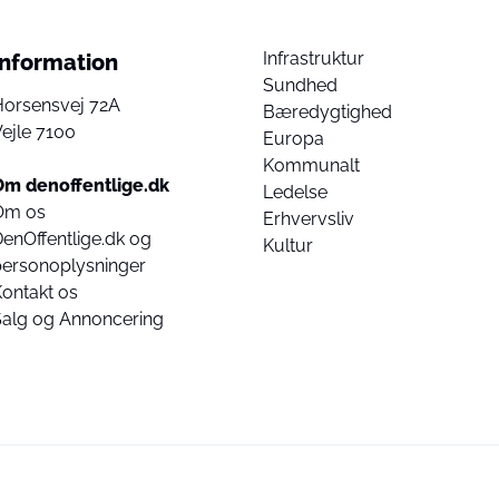
Infrastruktur
Information
Sundhed
Horsensvej 72A
Bæredygtighed
ejle 7100
Europa
Kommunalt
Om denoffentlige.dk
Ledelse
Om os
Erhvervsliv
enOffentlige.dk og
Kultur
personoplysninger
ontakt os
Salg og Annoncering