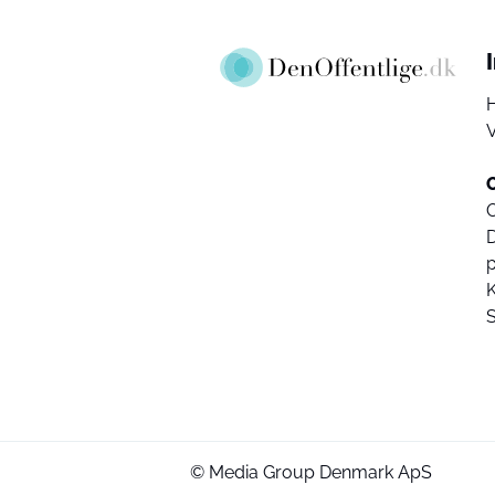
V
D
K
© Media Group Denmark ApS