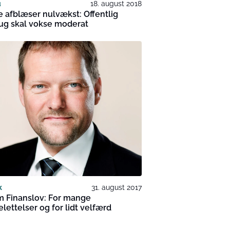
u
18. august 2018
 afblæser nulvækst: Offentlig
ug skal vokse moderat
k
31. august 2017
m Finanslov: For mange
elettelser og for lidt velfærd