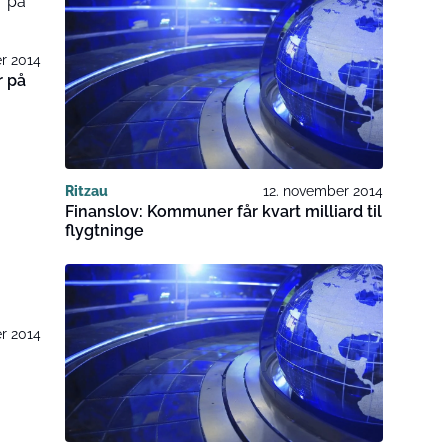
r 2014
r på
Ritzau
12. november 2014
Finanslov: Kommuner får kvart milliard til
flygtninge
r 2014