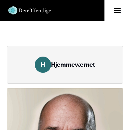
H
Hjemmeværnet