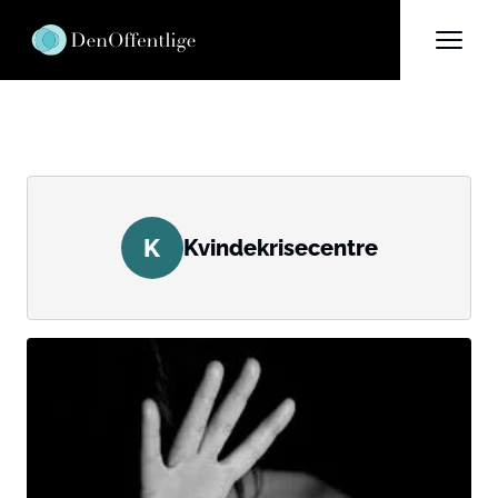
K
Kvindekrisecentre