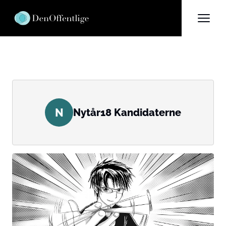
N
Nytår18 Kandidaterne