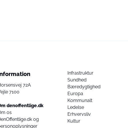
Infrastruktur
Information
Sundhed
Horsensvej 72A
Bæredygtighed
ejle 7100
Europa
Kommunalt
Om denoffentlige.dk
Ledelse
Om os
Erhvervsliv
enOffentlige.dk og
Kultur
personoplysninger