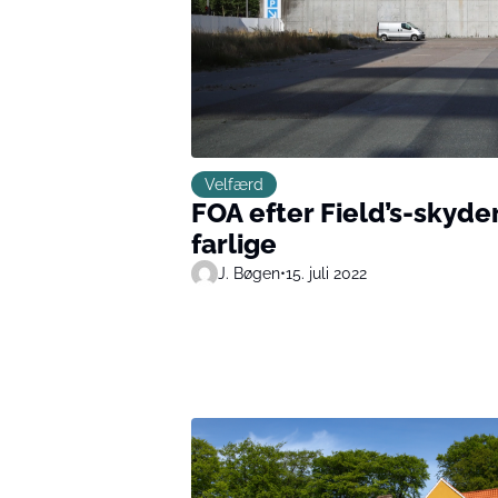
Velfærd
FOA efter Field’s-skyder
farlige
J. Bøgen
•
15. juli 2022