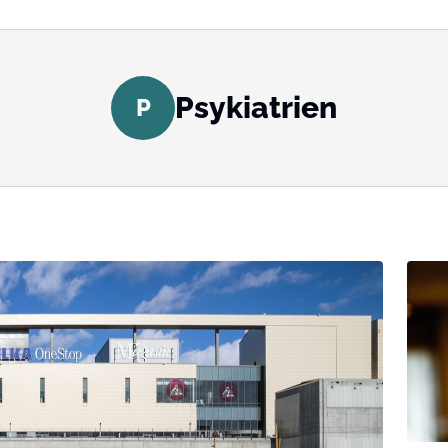
Psykiatrien
P