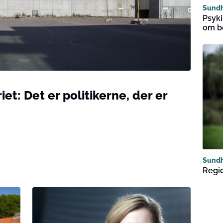
Sund
Psyki
om b
iet: Det er politikerne, der er
Sund
Regio