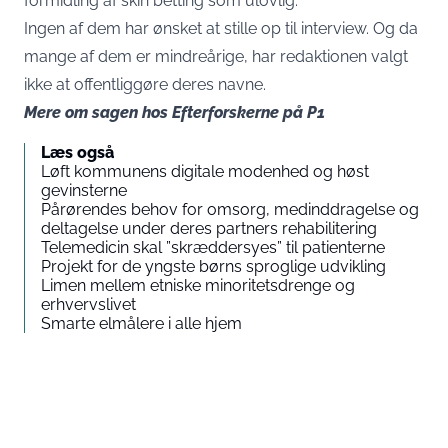
formidling af skin betting som ulovlig.
Ingen af dem har ønsket at stille op til interview. Og da
mange af dem er mindreårige, har redaktionen valgt
ikke at offentliggøre deres navne.
Mere om sagen hos
Efterforskerne på P1
Læs også
Løft kommunens digitale modenhed og høst
gevinsterne
Pårørendes behov for omsorg, medinddragelse og
deltagelse under deres partners rehabilitering
Telemedicin skal ”skræddersyes” til patienterne
Projekt for de yngste børns sproglige udvikling
Limen mellem etniske minoritetsdrenge og
erhvervslivet
Smarte elmålere i alle hjem