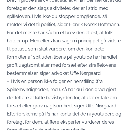
brev. I grove træk vil det stå, at vi har bemærket at du
foretager den slags aktiviteter, der er i strid med
spilleloven. Hvis ikke du stopper omgående, så
melder vi det til politiet, siger Henrik Norsk Hoffmann.
For det meste har sådan et brev den effekt, at folk
holder op. Men ellers kan sagen i princippet gå videre
til politiet, som skal vurdere, om den konkrete
formidler af spil uden licens på youtube har handlet
groft uagtsomt eller med forsæt efter straffelovens
bestemmelser, siger advokat Uffe Nørgaard.
– Hvis en person ikke følger en henstilling (fra
Spillemyndigheden, red.), så har du i den grad gjort
det lettere at løfte bevisbyrden for, at der er tale om
forsæt eller grov uagtsomhed, siger Uffe Nørgaard.
Efterforskerne på P1 har kontaktet de ni youtubere og
forelagt for dem, at flere eksperter vurderer deres