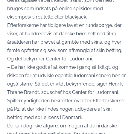
deres digitale våben, kaldet “skins”, som dernæst
bruges som indsats på online spilsider med
eksempelvis roulette eller blackjack.
Efterforskerne har tidligere lavet en rundspørge, der
viser, at hundredevis af danske børn helt ned til 10-
årsalderen har prøvet at gamble med skins, og hver
femte opfatter sig selv som afhængig af skin betting.
Og det bekymrer Center for Ludomani.
– De har ikke godt af at komme i gang så tidligt, og
risikoen for at udvikle egentlig ludomani senere hen er
også større. Så det er vildt bekymrende, siger Henrik
Thrane Brandt, souschef hos Center for Ludomani.
Spillemyndigheden bekræfter over for Efterforskerne
på P1, at der ikke findes nogen udbydere af skin
betting med spillelicens i Danmark.
De kan dog ikke afgøre, om nogen af de ni danske