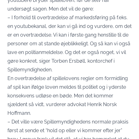
youtubere bryder spilleloven, før de selv har
undersøgt sagen. Men det vil de gøre:
– I forhold til overtrædelse af markedsføring på f.eks.
en youtubekanal, der kan vi gå ind og vurdere, om det
er en overtrædelse. Vi kan i første gang henstille til de
personer om at stande øjeblikkeligt. Og så kan vi også
lave en politianmeldelse. Og det er også noget, vi vil
gøre konkret, siger Torben Ersbøll, kontorchef i
Spillemyndigheden.
En overtrædelse af spillelovens regler om formidling
af spil kan ifølge loven meldes til politiet og i yderste
konsekvens udløse en bøde. Men det kommer
sjældent så vidt, vurderer advokat Henrik Norsk
Hoffmann.
– Det ville være Spillemyndighedens normale praksis
først at sende et “hold op eller vi kommer efter jer”