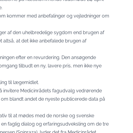
e.
 som kommer med anbefalinger og vejledninger om
inger af den uhelbredelige sygdom end brugen af
 altså, at det ikke anbefalede brugen af
utningen efter en revurdering. Den ansøgende
mgang tilbudt en ny, lavere pris, men ikke nye
ing til lægemidlet.
også invitere Medicinrådets fagudvalg vedrørende
log om blandt andet de nyeste publicerede data på
tiativ til at mødes med de norske og svenske
på en faglig dialog og erfaringsudveksling om de tre
nersen (Spinraza), lyder det fra Medicinrådet.