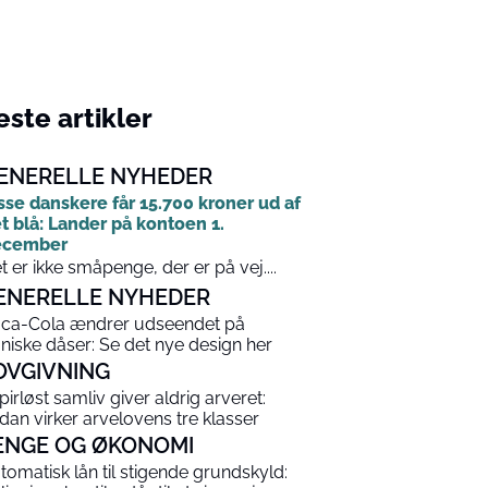
ste artikler
ENERELLE NYHEDER
sse danskere får 15.700 kroner ud af
t blå: Lander på kontoen 1.
ecember
t er ikke småpenge, der er på vej....
ENERELLE NYHEDER
ca-Cola ændrer udseendet på
oniske dåser: Se det nye design her
OVGIVNING
pirløst samliv giver aldrig arveret:
dan virker arvelovens tre klasser
ENGE OG ØKONOMI
tomatisk lån til stigende grundskyld: