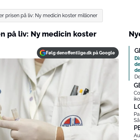
r prisen på liv: Ny medicin koster millioner
n på liv: Ny medicin koster
Nye
G
Følg denoffentlige.dk på Google
Di
de
d
De
G
Co
ik
L
Pa
Så
P
Au