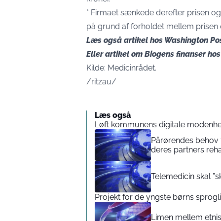
* Firmaet sænkede derefter prisen og 
på grund af forholdet mellem prisen o
Læs også artikel hos
Washington Po
Eller artikel om Biogens finanser
hos
Kilde: Medicinrådet.
/ritzau/
Læs også
Løft kommunens digitale modenhe
Pårørendes behov 
deres partners reha
Telemedicin skal ”s
Projekt for de yngste børns sprogl
Limen mellem etnis