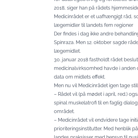
2018, siger han på rådets hjemmesid
Medicinrådet er et uafhængigt råd,
lægemidler til landets fem regioner
Der findes i dag ikke andre behandl
Spinraza. Men 12. oktober sagde rådet
lægemidlet.
30. januar 2018 fastholdt rådet besl
medicinalvirksomhed havde i anden o
data om midlets effekt.
Men nu vil Medicinrådet igen tage still
– Rådet vil (på mødet i april, red.) 
spinal muskelatrofi til en faglig dia
området.
– Medicinrådet vil endvidere tage ini
prioriteringsinstitutter. Med henblik 
landes praksisser med hensyn til nusi