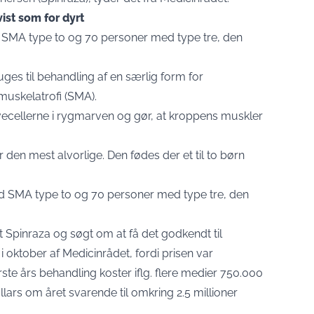
st som for dyrt
 SMA type to og 70 personer med type tre, den
uges til behandling af en særlig form for
muskelatrofi (SMA).
ecellerne i rygmarven og gør, at kroppens muskler
r den mest alvorlige. Den fødes der et til to børn
d SMA type to og 70 personer med type tre, den
t Spinraza og søgt om at få det godkendt til
i oktober af Medicinrådet, fordi prisen var
Første års behandling koster iflg. flere medier 750.000
llars om året svarende til omkring 2.5 millioner