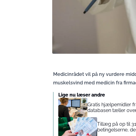
Medicinrådet vil på ny vurdere mi
muskelsvind med medicin fra firmaet
Lige nu læser andre
Gratis hjælpemidler 
databasen tæller ove
Tillæg på op til 3
betingelserne, de