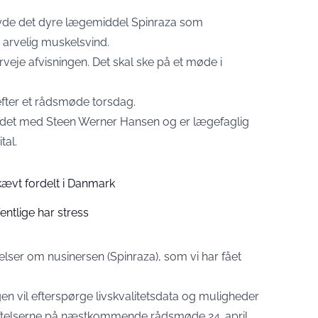
ilbyde det dyre lægemiddel Spinraza som
 arvelig muskelsvind.
veje afvisningen. Det skal ske på et møde i
efter et rådsmøde torsdag.
ådet med Steen Werner Hansen og er lægefaglig
tal.
ævt fordelt i Danmark
entlige har stress
ser om nusinersen (Spinraza), som vi har fået
 igen vil efterspørge livskvalitetsdata og muligheder
røftelserne på næstkommende rådsmøde 24. april