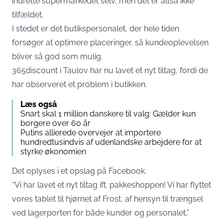
indrette supermarkedet selv, men det er altså ikke
tilfældet.
I stedet er det butikspersonalet, der hele tiden
forsøger at optimere placeringer, så kundeoplevelsen
bliver så god som mulig.
365discount i Taulov har nu lavet et nyt tiltag, fordi de
har observeret et problem i butikken.
Læs også
Snart skal 1 million danskere til valg: Gælder kun
borgere over 60 år
Putins allierede overvejer at importere
hundredtusindvis af udenlandske arbejdere for at
styrke økonomien
Det oplyses i et opslag på Facebook.
“Vi har lavet et nyt tiltag ift. pakkeshoppen! Vi har flyttet
vores tablet til hjørnet af Frost, af hensyn til trængsel
ved lagerporten for både kunder og personalet,”