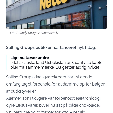
Foto: Cloudy Design / Shutterstock
Salling Groups butikker har lanceret nyt tiltag.
Lige nu læser andre
I det asiatiske land Usbekistan er 89% af alle købte
biler fra samme mærke: Du gætter aldrig hvilket
Salling Groups dagligvarekæder har i stigende
omfang taget forbehold for at dæmme op for bølgen
af butikstyverier.
Alarmer, som tidligere var forbeholdt elektronik og
dyre luksusvarer, bliver nu sat på både chokolade,
vin, parfume og to former for kød – nemlig