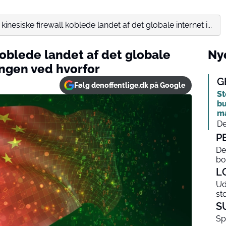
kinesiske firewall koblede landet af det globale internet i...
koblede landet af det globale
Nye
 ingen ved hvorfor
G
Følg denoffentlige.dk på Google
St
bu
m
De
P
De
bo
L
Ud
st
S
Sp