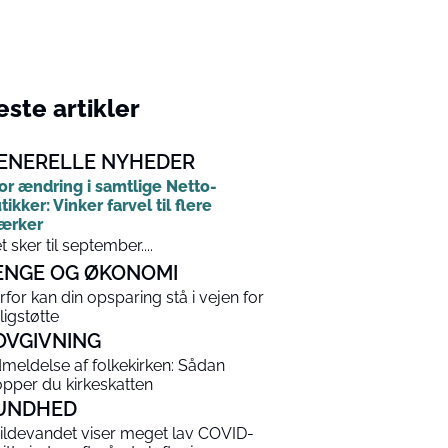
ste artikler
ENERELLE NYHEDER
or ændring i samtlige Netto-
tikker: Vinker farvel til flere
ærker
t sker til september....
ENGE OG ØKONOMI
rfor kan din opsparing stå i vejen for
ligstøtte
OVGIVNING
meldelse af folkekirken: Sådan
opper du kirkeskatten
UNDHED
ildevandet viser meget lav COVID-