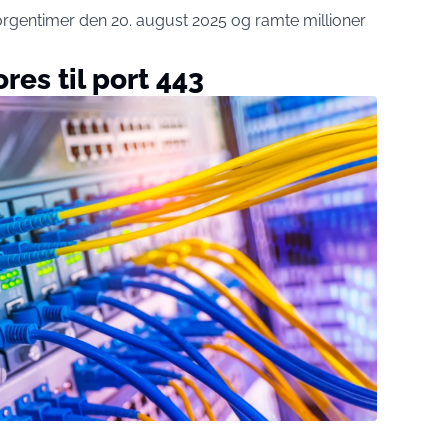
orgentimer den 20. august 2025 og ramte millioner
es til port 443