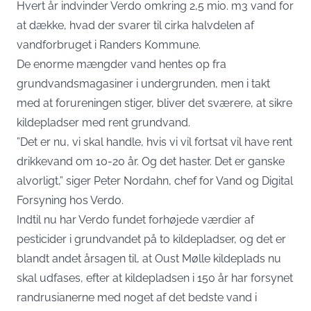
Hvert år indvinder Verdo omkring 2,5 mio. m3 vand for
at dække, hvad der svarer til cirka halvdelen af
vandforbruget i Randers Kommune.
De enorme mængder vand hentes op fra
grundvandsmagasiner i undergrunden, men i takt
med at forureningen stiger, bliver det sværere, at sikre
kildepladser med rent grundvand.
”Det er nu, vi skal handle, hvis vi vil fortsat vil have rent
drikkevand om 10-20 år. Og det haster. Det er ganske
alvorligt,”
siger Peter Nordahn, chef for Vand og Digital
Forsyning hos Verdo
.
Indtil nu har Verdo fundet forhøjede værdier af
pesticider i grundvandet på to kildepladser, og det er
blandt andet årsagen til, at Oust Mølle kildeplads nu
skal udfases, efter at kildepladsen i 150 år har forsynet
randrusianerne med noget af det bedste vand i