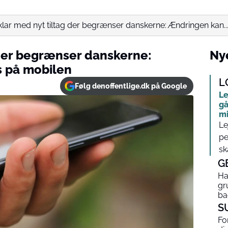
lar med nyt tiltag der begrænser danskerne: Ændringen kan..
 der begrænser danskerne:
Nye
 på mobilen
L
Følg denoffentlige.dk på Google
Le
gå
mi
Le
pe
sk
G
Ha
gr
ba
S
Fo