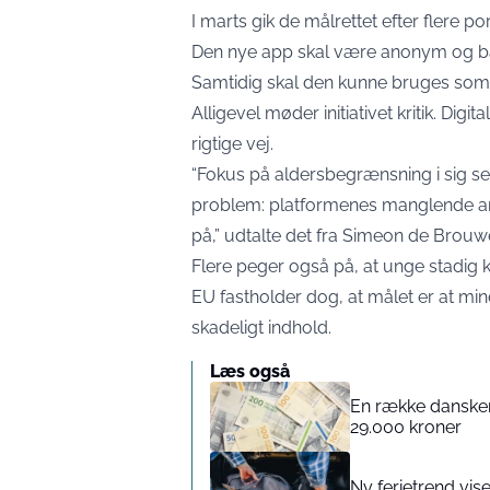
I marts gik de målrettet efter flere p
Den nye app skal være anonym og ba
Samtidig skal den kunne bruges som 
Alligevel møder initiativet kritik. Dig
rigtige vej.
“Fokus på aldersbegrænsning i sig s
problem: platformenes manglende an
på,” udtalte det fra Simeon de Brou
Flere peger også på, at unge stadig k
EU fastholder dog, at målet er at min
skadeligt indhold.
Læs også
En række danskere
29.000 kroner
Ny ferietrend vise