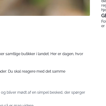
di
re
hj
G
Fo
er
ker samtlige butikker i landet: Her er dagen, hvor
kunder: Du skal reagere med det samme
 og bliver mødt af en simpel besked, der spørger
 og så er man videre.