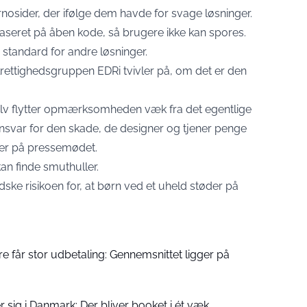
ornosider, der ifølge dem havde for svage løsninger.
seret på åben kode, så brugere ikke kan spores.
standard for andre løsninger.
italrettighedsgruppen EDRi tvivler på, om det er den
elv flytter opmærksomheden væk fra det egentlige
svar for den skade, de designer og tjener penge
wer på pressemødet.
an finde smuthuller.
dske risikoen for, at børn ved et uheld støder på
 får stor udbetaling: Gennemsnittet ligger på
r sig i Danmark: Der bliver booket i ét væk