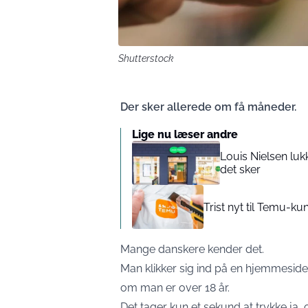
Shutterstock
Der sker allerede om få måneder.
Lige nu læser andre
Louis Nielsen luk
det sker
Trist nyt til Temu-
Mange danskere kender det.
Man klikker sig ind på en hjemmeside
om man er over 18 år.
Det tager kun et sekund at trykke ja,