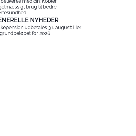
abetikeres medicin: Kobler
gelmæssigt brug til bedre
ertesundhed
ENERELLE NYHEDER
lkepension udbetales 31. august: Her
 grundbeløbet for 2026