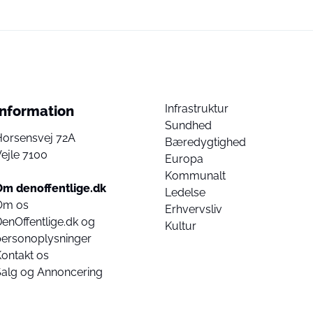
Infrastruktur
Information
Sundhed
Horsensvej 72A
Bæredygtighed
ejle 7100
Europa
Kommunalt
Om denoffentlige.dk
Ledelse
Om os
Erhvervsliv
enOffentlige.dk og
Kultur
personoplysninger
ontakt os
Salg og Annoncering