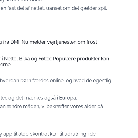
n fast del af nettet, uanset om det gælder spil,
g fra DMI: Nu melder vejrtjenesten om frost
er i Netto, Bilka og Føtex: Populære produkter kan
derne
hvordan børn færdes online, og hvad de egentlig
ler, og det mærkes også i Europa.
 kan ændre måden, vi bekræfter vores alder på
pp til alderskontrol klar til udrulning i de