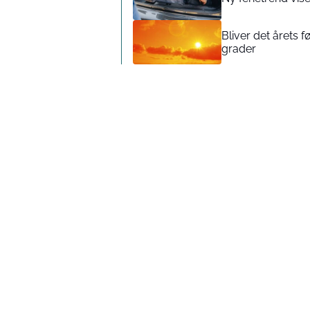
Bliver det årets
grader