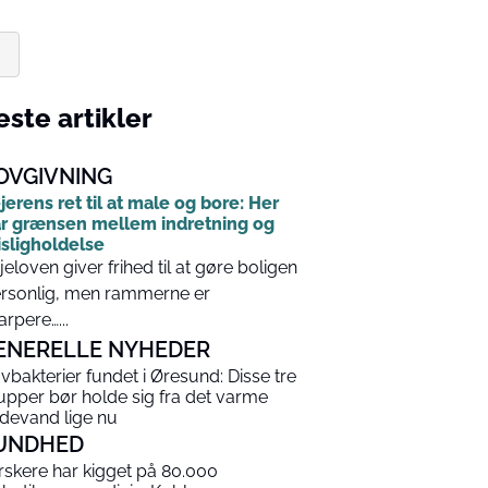
.
ste artikler
OVGIVNING
jerens ret til at male og bore: Her
r grænsen mellem indretning og
sligholdelse
jeloven giver frihed til at gøre boligen
rsonlig, men rammerne er
arpere…...
ENERELLE NYHEDER
vbakterier fundet i Øresund: Disse tre
upper bør holde sig fra det varme
devand lige nu
UNDHED
rskere har kigget på 80.000