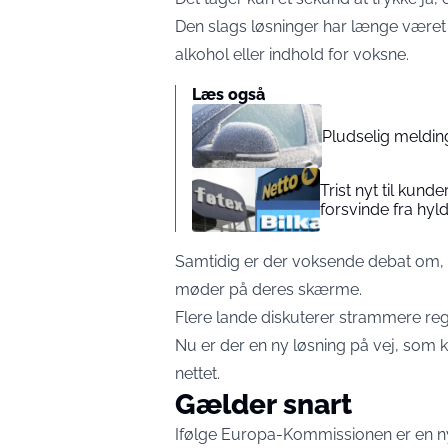
Den slags løsninger har længe været e
alkohol eller indhold for voksne.
Læs også
Pludselig meldin
Trist nyt til kund
forsvinde fra hyl
Samtidig er der voksende debat om, 
møder på deres skærme.
Flere lande diskuterer strammere reg
Nu er der en ny løsning på vej, som
nettet.
Gælder snart
Ifølge Europa-Kommissionen er en ny a