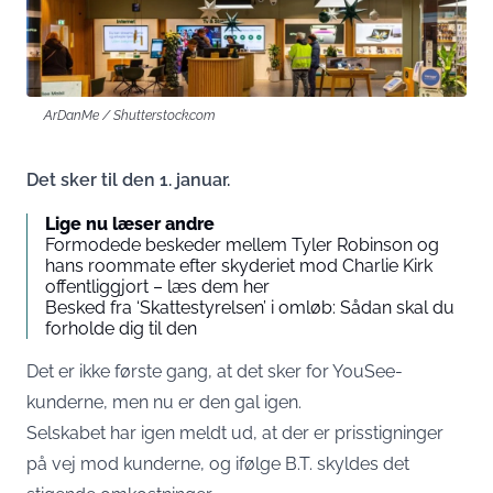
ArDanMe / Shutterstock.com
Det sker til den 1. januar.
Lige nu læser andre
Formodede beskeder mellem Tyler Robinson og
hans roommate efter skyderiet mod Charlie Kirk
offentliggjort – læs dem her
Besked fra ‘Skattestyrelsen’ i omløb: Sådan skal du
forholde dig til den
Det er ikke første gang, at det sker for YouSee-
kunderne, men nu er den gal igen.
Selskabet har igen meldt ud, at der er prisstigninger
på vej mod kunderne, og ifølge
B.T.
skyldes det