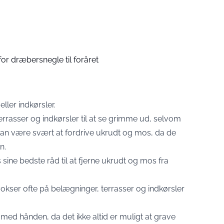
e for dræbersnegle til foråret
ller indkørsler.
rrasser og indkørsler til at se grimme ud, selvom
 kan være svært at fordrive ukrudt og mos, da de
n.
s
sine bedste råd til at fjerne ukrudt og mos fra
kser ofte på belægninger, terrasser og indkørsler
med hånden, da det ikke altid er muligt at grave