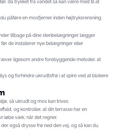
tør, da trykket fra vandet så kan være med til at
 du påføre en mosfjerner inden højtryksrensning.
ender tilbage på dine stenbelægninger lægger
 før de installerer nye belægninger eller
ræver ligesom andre forebyggende metoder, at
llys og forhindre ukrudtsfrø i at spire ved at blokere
em
iljø, så ukrudt og mos kan trives.
 affald, og kontroller, at din terrasse har en
kan løbe væk, når det regner.
n der også drysse frø ned den vej, og så kan du