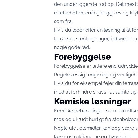
den underliggende rod op. Det mest 
mælkebøtter, enårig enggræs og kryb
som frø.
Hvis du leder efter en løsning til at
terrasser, stenlægninger, indkørsler o
nogle gode råd.
Forebyggelse
Forebyggelse er lettere end udrydde
Regelmæssig rengøring og vedligehold
Hvis du for eksempel fejer din terra
med at forhindre snavs i at samle sig.
Kemiske løsninger
Kemiske behandlinger, som ukrudtsmi
mos og ukrudt hurtigt fra stenbelæg
Nogle ukrudtsmidler kan dog være ska
læse instruktionerne omhyggeligt.