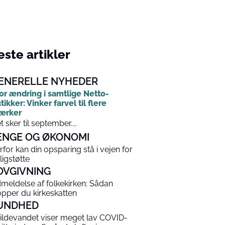
ste artikler
ENERELLE NYHEDER
or ændring i samtlige Netto-
tikker: Vinker farvel til flere
ærker
t sker til september....
ENGE OG ØKONOMI
rfor kan din opsparing stå i vejen for
ligstøtte
OVGIVNING
meldelse af folkekirken: Sådan
opper du kirkeskatten
UNDHED
ildevandet viser meget lav COVID-