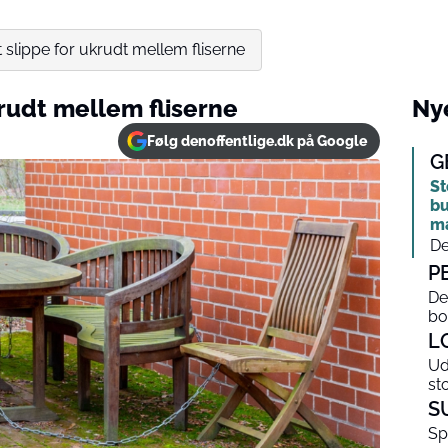
 at slippe for ukrudt mellem fliserne
ukrudt mellem fliserne
Nye
Følg denoffentlige.dk på Google
G
St
bu
m
De
P
De
bo
L
Ud
st
S
Sp