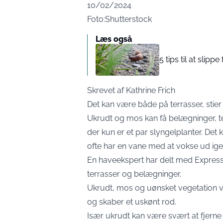
10/02/2024
Foto:Shutterstock
Læs også
5 tips til at slipp
Skrevet af Kathrine Frich
Det kan være både på terrasser, stier e
Ukrudt og mos kan få belægninger, te
der kun er et par slyngelplanter. Det
ofte har en vane med at vokse ud ige
En haveekspert har delt med
Expres
terrasser og belægninger.
Ukrudt, mos og uønsket vegetation vo
og skaber et uskønt rod.
Især ukrudt kan være svært at fjerne 