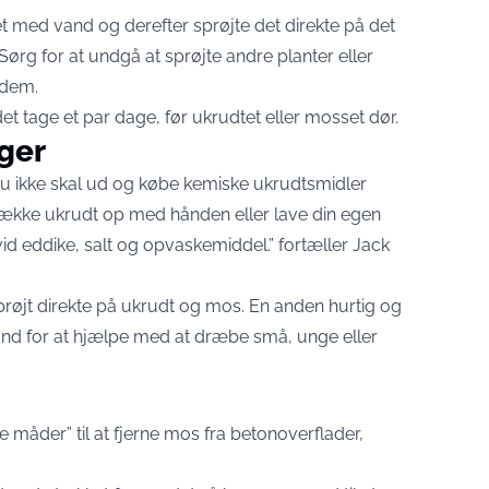
 med vand og derefter sprøjte det direkte på det
Sørg for at undgå at sprøjte andre planter eller
 dem.
det tage et par dage, før ukrudtet eller mosset dør.
ger
du ikke skal ud og købe kemiske ukrudtsmidler
række ukrudt op med hånden eller lave din egen
d eddike, salt og opvaskemiddel.” fortæller Jack
sprøjt direkte på ukrudt og mos. En anden hurtig og
d for at hjælpe med at dræbe små, unge eller
te måder” til at fjerne mos fra betonoverflader,