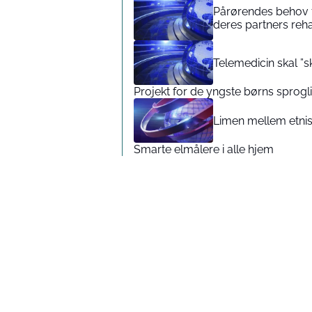
Pårørendes behov 
deres partners reha
Telemedicin skal ”s
Projekt for de yngste børns sprogl
Limen mellem etnis
Smarte elmålere i alle hjem