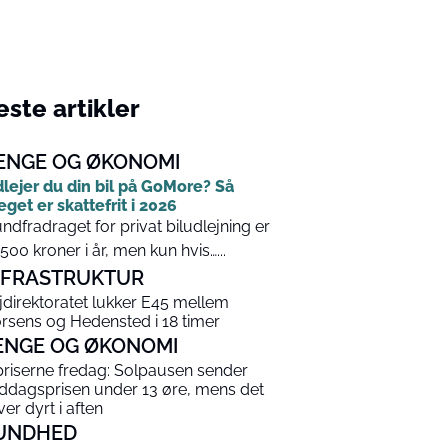
ste artikler
ENGE OG ØKONOMI
lejer du din bil på GoMore? Så
get er skattefrit i 2026
ndfradraget for privat biludlejning er
.500 kroner i år, men kun hvis…...
NFRASTRUKTUR
jdirektoratet lukker E45 mellem
rsens og Hedensted i 18 timer
ENGE OG ØKONOMI
priserne fredag: Solpausen sender
ddagsprisen under 13 øre, mens det
ver dyrt i aften
UNDHED