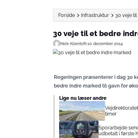
Forside
Infrastruktur
30 veje ti
30 veje til et bedre in
Nick Allentoft
•
10. december 2014
Regeringen præsenterer i dag 30 kon
bedre indre marked til gavn for ø
Lige nu læser andre
Vejdirektorate
timer
Sporarbejde send
udbetalt i første 