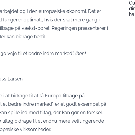
Gu
di
arbejdet og i den europæiske økonomi. Det er
ha
 fungerer optimalt, hvis der skal mere gang i
lbage på vækst-poret. Regeringen præsenterer i
der kan bidrage hertil.
 ”30 veje til et bedre indre marked”.
(
hent
ass Larsen:
e i at bidrage til at få Europa tilbage på
il et bedre indre marked” er et godt eksempel på,
n spille ind med tiltag, der kan gør en forskel.
0 tiltag bidrage til et endnu mere velfungerende
ropæiske virksomheder.