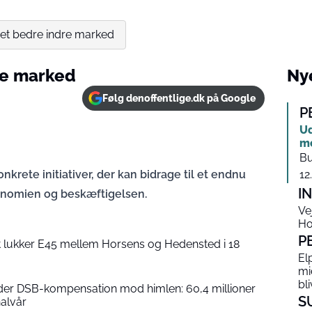
l et bedre indre marked
dre marked
Nye
Følg denoffentlige.dk på Google
P
Ud
me
Bu
krete initiativer, der kan bidrage til et endnu
12
I
konomien og beskæftigelsen.
Ve
Ho
P
t lukker E45 mellem Horsens og Hedensted i 18
El
mi
bli
er DSB-kompensation mod himlen: 60,4 millioner
S
halvår