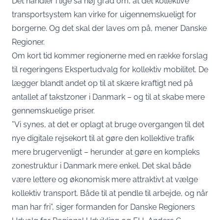
Det handler i lige så høj grad om, at det kollektive
transportsystem kan virke for uigennemskueligt for
borgerne. Og det skal der laves om på, mener Danske
Regioner.
Om kort tid kommer regionerne med en række forslag
til regeringens Ekspertudvalg for kollektiv mobilitet. De
lægger blandt andet op til at skære kraftigt ned på
antallet af takstzoner i Danmark – og til at skabe mere
gennemskuelige priser.
”Vi synes, at det er oplagt at bruge overgangen til det
nye digitale rejsekort til at gøre den kollektive trafik
mere brugervenligt – herunder at gøre en kompleks
zonestruktur i Danmark mere enkel. Det skal både
være lettere og økonomisk mere attraktivt at vælge
kollektiv transport. Både til at pendle til arbejde, og når
man har fri”,
siger formanden for Danske Regioners