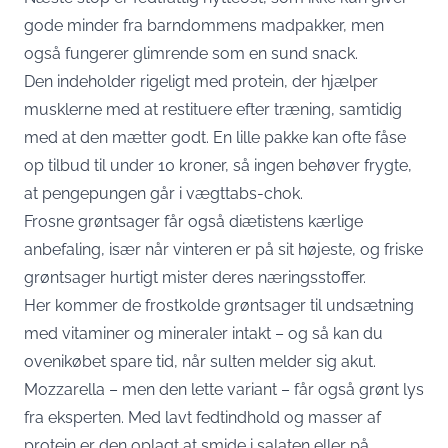
gode minder fra barndommens madpakker, men
også fungerer glimrende som en sund snack.
Den indeholder rigeligt med protein, der hjælper
musklerne med at restituere efter træning, samtidig
med at den mætter godt. En lille pakke kan ofte fåse
op tilbud til under 10 kroner, så ingen behøver frygte,
at pengepungen går i vægttabs-chok.
Frosne grøntsager får også diætistens kærlige
anbefaling, især når vinteren er på sit højeste, og friske
grøntsager hurtigt mister deres næringsstoffer.
Her kommer de frostkolde grøntsager til undsætning
med vitaminer og mineraler intakt – og så kan du
ovenikøbet spare tid, når sulten melder sig akut.
Mozzarella – men den lette variant – får også grønt lys
fra eksperten. Med lavt fedtindhold og masser af
protein er den oplagt at smide i salaten eller på