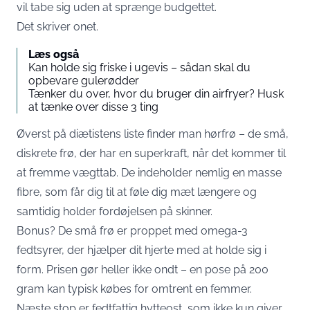
vil tabe sig uden at sprænge budgettet.
Det skriver
onet
.
Læs også
Kan holde sig friske i ugevis – sådan skal du
opbevare gulerødder
Tænker du over, hvor du bruger din airfryer? Husk
at tænke over disse 3 ting
Øverst på diætistens liste finder man hørfrø – de små,
diskrete frø, der har en superkraft, når det kommer til
at fremme vægttab. De indeholder nemlig en masse
fibre, som får dig til at føle dig mæt længere og
samtidig holder fordøjelsen på skinner.
Bonus? De små frø er proppet med omega-3
fedtsyrer, der hjælper dit hjerte med at holde sig i
form. Prisen gør heller ikke ondt – en pose på 200
gram kan typisk købes for omtrent en femmer.
Næste stop er fedtfattig hytteost, som ikke kun giver