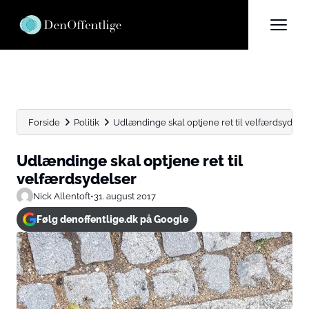
Forside
Politik
Udlændinge skal optjene ret til velfærdsydels
Udlændinge skal optjene ret til
velfærdsydelser
Nick Allentoft
•
31. august 2017
Følg denoffentlige.dk på Google