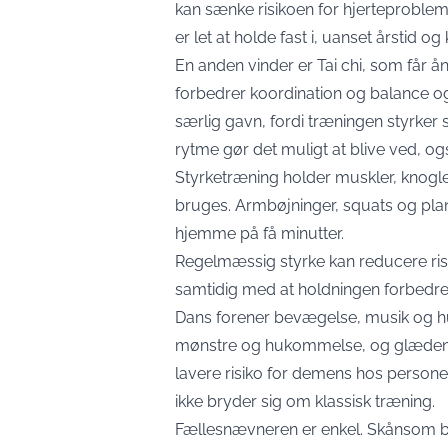
kan sænke risikoen for hjerteproble
er let at holde fast i, uanset årstid og
En anden vinder er Tai chi, som får ån
forbedrer koordination og balance o
særlig gavn, fordi træningen styrker st
rytme gør det muligt at blive ved, ogs
Styrketræning holder muskler, knogler
bruges. Armbøjninger, squats og pl
hjemme på få minutter.
Regelmæssig styrke kan reducere ris
samtidig med at holdningen forbedre
Dans forener bevægelse, musik og h
mønstre og hukommelse, og glæden få
lavere risiko for demens hos persone
ikke bryder sig om klassisk træning.
Fællesnævneren er enkel. Skånsom bev