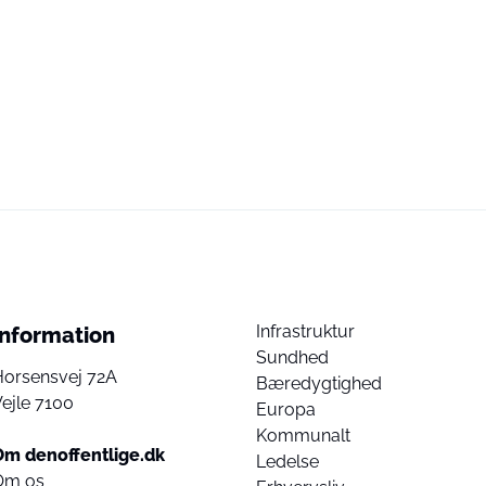
Infrastruktur
Information
Sundhed
Horsensvej 72A
Bæredygtighed
ejle 7100
Europa
Kommunalt
Om denoffentlige.dk
Ledelse
Om os