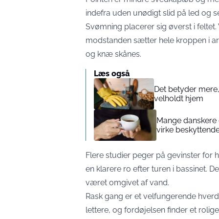
indefra uden unødigt slid på led og s
Svømning placerer sig øverst i felte
modstanden sætter hele kroppen i arbe
og knæ skånes.
Læs også
Det betyder mere, 
velholdt hjem
Mange danskere d
virke beskyttende
Flere studier peger på gevinster fo
en klarere ro efter turen i bassinet. De
været omgivet af vand.
Rask gang er et velfungerende hverda
lettere, og fordøjelsen finder et roli