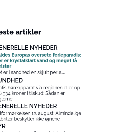
ste artikler
ENERELLE NYHEDER
ldes Europas oversete ferieparadis:
r er krystalklart vand og meget få
rister
t er i sandhed en skjult perle....
UNDHED
atis høreapparat via regionen eller op
 6.934 kroner i tilskud: Sådan er
glerne
ENERELLE NYHEDER
lformørkelsen 12. august: Almindelige
lbriller beskytter ikke øjnene
YR