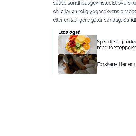
solide sundhedsgevinster. Et overs
chi eller en rolig yogasekvens onsd
eller en længere gåtur søndag. Sundhe
Læs også
Spis disse 4 føde
med forstoppels
Forskere: Her er