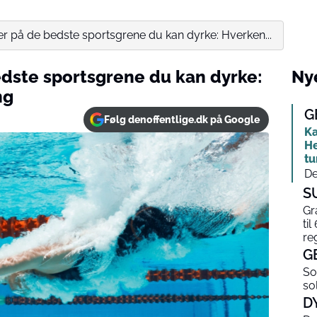
r på de bedste sportsgrene du kan dyrke: Hverken...
dste sportsgrene du kan dyrke:
Nye
ng
G
Følg denoffentlige.dk på Google
Ka
He
tu
De
S
Gr
til
re
G
So
so
D