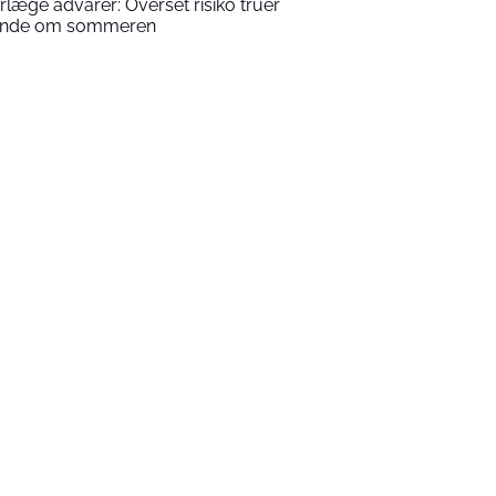
rlæge advarer: Overset risiko truer
nde om sommeren