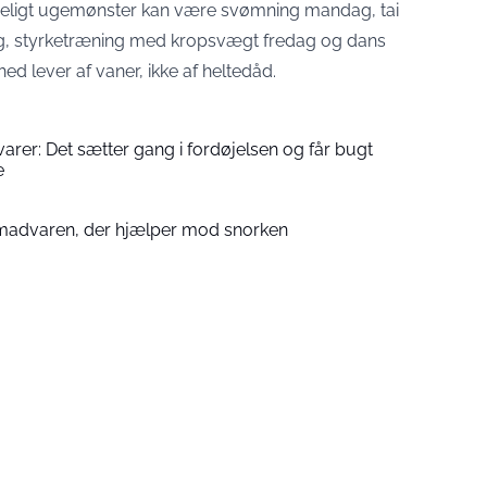
kueligt ugemønster kan være svømning mandag, tai
ag, styrketræning med kropsvægt fredag og dans
d lever af vaner, ikke af heltedåd.
varer: Det sætter gang i fordøjelsen og får bugt
e
 madvaren, der hjælper mod snorken