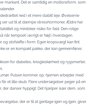
mer markant. Det er samtidig en motionsform, som
 kalender.
dedrættet ned i et mere stabilt leje. Øvelserne
g ser ud til at dæmpe stresshormoner. Ældre har
abilitet og mindsker risiko for fald. Den rolige
å når tempoet i øvrigt er højt i hverdagen.
 og stofskifte i form. Egen kropsvægt kan fint
anke er en kompakt pakke, der kan gennemføres
ikoen for diabetes, knogleskørhed og rygsmerter,
s.
umør. Pulsen kommer op, hjernen arbejder med
r et lille skub. Flere undersøgelser peger på en
r, der danser hyppigt. Det hjælper især dem, som
ægelse, der er til at gentage igen og igen, giver