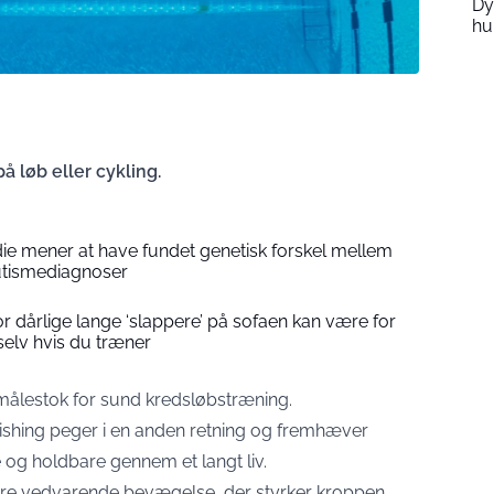
Dy
hu
å løb eller cykling.
die mener at have fundet genetisk forskel mellem
autismediagnoser
or dårlige lange ‘slappere’ på sofaen kan være for
elv hvis du træner
 målestok for sund kredsløbstræning.
ishing
peger i en anden retning og fremhæver
 og holdbare gennem et langt liv.
re vedvarende bevægelse, der styrker kroppen