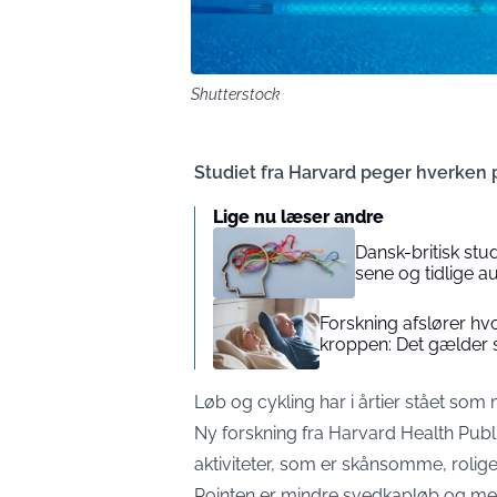
Shutterstock
Studiet fra Harvard peger hverken p
Lige nu læser andre
Dansk-britisk stu
sene og tidlige 
Forskning afslører hv
kroppen: Det gælder s
Løb og cykling har i årtier stået som
Ny forskning fra
Harvard Health Publ
aktiviteter, som er skånsomme, rolige
Pointen er mindre svedkapløb og me