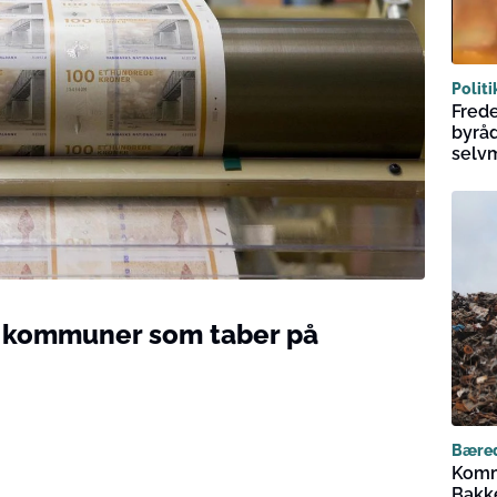
Politi
Frede
byrå
selv
l kommuner som taber på
Bære
Komm
Bakke