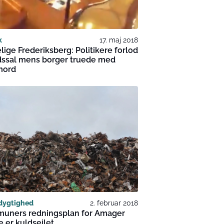
k
17. maj 2018
lige Frederiksberg: Politikere forlod
dssal mens borger truede med
mord
dygtighed
2. februar 2018
uners redningsplan for Amager
 er kuldsejlet