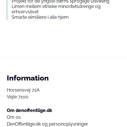
Projekt for de yngste børns sproglige udvikling
Limen mellem etniske minoritetsdrenge og
erhvervslivet
Smarte elmålere i alle hjem
Information
Horsensvej 72A
Vejle 7100
Om denoffentlige.dk
Om os
DenOffentlige.dk og personoplysninger