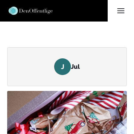
J
Jul